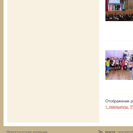
Отображение ре
< предыдущ.
P
Новогрудская епархия
Эл. почта:
novogrud