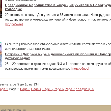
Праздничное мероприятие в канун Дня учителя в Новогруд
колледже
29 сентября, в канун Дня учителя и 65-летия основания Новогрудског
государственного колледжа технологий и безопасности, настоятель х
[подробнее]
29.09.2023 | РЕЛИГИОЗНОЕ ОБРАЗОВАНИЕ И КАТЕХИЗАЦИЯ, СЕСТРИЧЕСТВО В ЧЕСТ
ИОАННА БОГОСЛОВА, НОВОГРУДОК
Встречи «Добрый мир» с дошкольниками прошли в Новог
детских садах
28 – 29 сентября в детских садах №3 и 11 прошли занятия кружков 
разновозрастными группами дошкольников.
[подробнее]
зультатов 9 до 16 из 134
age 1
Page 2
Page 3
Page 4
Page 5
Page 6
Page 7
следующ. >
.eparhia(at)
mail.ru