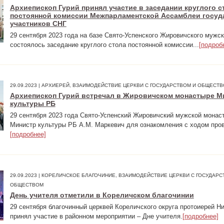
Архиепископ Гурий принял участие в заседании круглого с
постоянной комиссии Межпарламентской Ассамблеи госуд
участников СНГ
29 сентября 2023 года на базе Свято-Успенского Жировичского мужс
состоялось заседание круглого стола постоянной комиссии...
[подроб
29.09.2023 | АРХИЕРЕЙ, ВЗАИМОДЕЙСТВИЕ ЦЕРКВИ С ГОСУДАРСТВОМ И ОБЩЕСТ
Архиепископ Гурий встречал в Жировичском монастыре М
культуры РБ
29 сентября 2023 года Свято-Успенский Жировичский мужской монас
Министр культуры РБ А.М. Маркевич для ознакомления с ходом пров
[подробнее]
29.09.2023 | КОРЕЛИЧСКОЕ БЛАГОЧИНИЕ, ВЗАИМОДЕЙСТВИЕ ЦЕРКВИ С ГОСУДАРС
ОБЩЕСТВОМ
День учителя отметили в Кореличском благочинии
29 сентября благочинный церквей Кореличского округа протоиерей Н
принял участие в районном мероприятии – Дне учителя.
[подробнее]