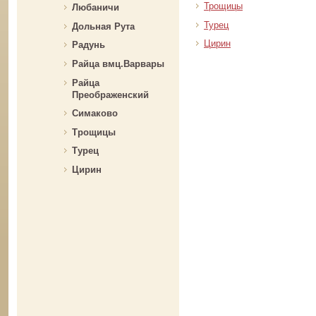
Трощицы
Любаничи
Турец
Дольная Рута
Цирин
Радунь
Райца вмц.Варвары
Райца
Преображенский
Симаково
Трощицы
Турец
Цирин