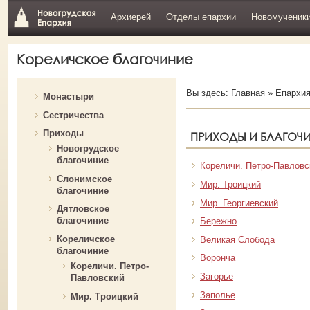
Архиерей
Отделы епархии
Новомученик
Кореличское благочиние
Вы здесь:
Главная
»
Епархи
Монастыри
Сестричества
Приходы
ПРИХОДЫ И БЛАГОЧ
Новогрудское
благочиние
Кореличи. Петро-Павловс
Слонимское
Мир. Троицкий
благочиние
Мир. Георгиевский
Дятловское
благочиние
Бережно
Кореличское
Великая Слобода
благочиние
Воронча
Кореличи. Петро-
Загорье
Павловский
Заполье
Мир. Троицкий