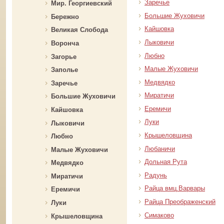
Заречье
Мир. Георгиевский
Большие Жуховичи
Бережно
Кайшовка
Великая Слобода
Лыковичи
Воронча
Любно
Загорье
Малые Жуховичи
Заполье
Медвядко
Заречье
Миратичи
Большие Жуховичи
Еремичи
Кайшовка
Луки
Лыковичи
Крышеловщина
Любно
Любаничи
Малые Жуховичи
Дольная Рута
Медвядко
Радунь
Миратичи
Райца вмц.Варвары
Еремичи
Райца Преображенский
Луки
Симаково
Крышеловщина