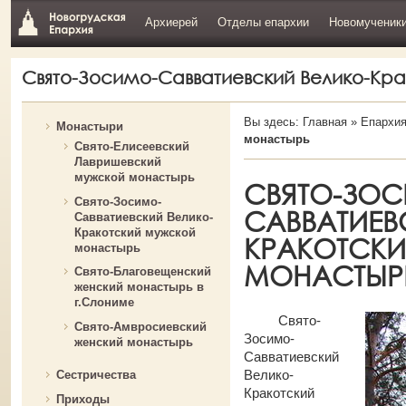
Архиерей
Отделы епархии
Новомученик
Свято-Зосимо-Савватиевский Велико-Кр
Вы здесь:
Главная
»
Епархи
Монастыри
монастырь
Свято-Елисеевский
Лавришевский
мужской монастырь
СВЯТО-ЗО
Свято-Зосимо-
САВВАТИЕВ
Савватиевский Велико-
Кракотский мужской
КРАКОТСК
монастырь
МОНАСТЫР
Свято-Благовещенский
женский монастырь в
г.Слониме
Свято-
Свято-Амвросиевский
Зосимо-
женский монастырь
Савватиевский
Велико-
Сестричества
Кракотский
Приходы