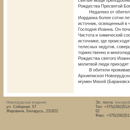
святые мощи преподобных
Рождества Пресвятой Бо
Недалеко от обители
Иорданка более сотни ле
источник, освященный в 
Господня Иоанна. Он почи
Чистота и химический со
источнике, где происход
телесных недугов, сове
торжественно и многолюд
Рождества святого Иоанн
молитвой люди приходят 
В обители проживает
Архиепископ Новогрудски
игумен Михей (Барановск
Новогрудская епархия
Эл. почта:
novogrud
ул. Соборная, 57
Тел: +375(1562)512
Жировичи, Беларусь, 231822
52
Факс: +375(1562)51