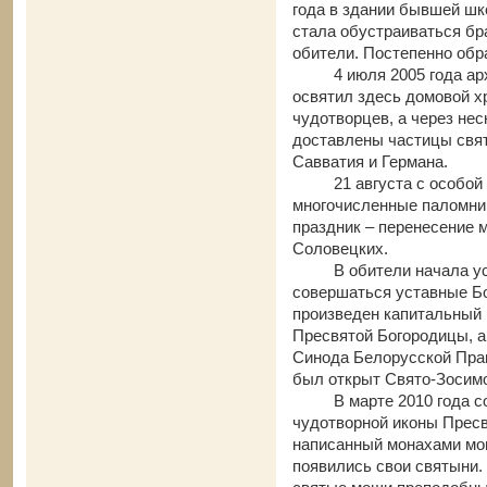
года в здании бывшей шк
стала обустраиваться бр
обители. Постепенно об
4 июля 2005 года а
освятил здесь домовой х
чудотворцев, а через не
доставлены частицы свя
Савватия и Германа.
21 августа с особо
многочисленные паломни
праздник – перенесение
Соловецких.
В обители начала у
совершаться уставные Бо
произведен капитальный 
Пресвятой Богородицы, а
Синода Белорусской Прав
был открыт Свято-Зосим
В марте 2010 года 
чудотворной иконы Прес
написанный монахами мон
появились свои святыни.