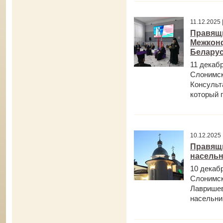
11.12.202
Правящи
Межкон
Белару
11 декаб
Слонимск
Консульт
который п
10.12.202
Правящи
насельн
10 декаб
Слонимск
Лавришев
насельник