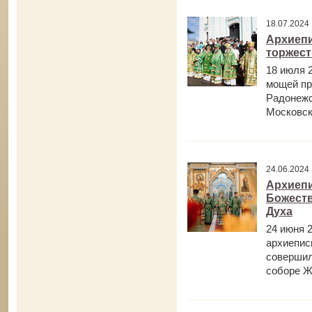
18.07.202
Архиепи
торжест
18 июля 
мощей пр
Радонежс
Московск
24.06.202
Архиепи
Божеств
Духа
24 июня 2
архиепис
совершил
соборе Ж