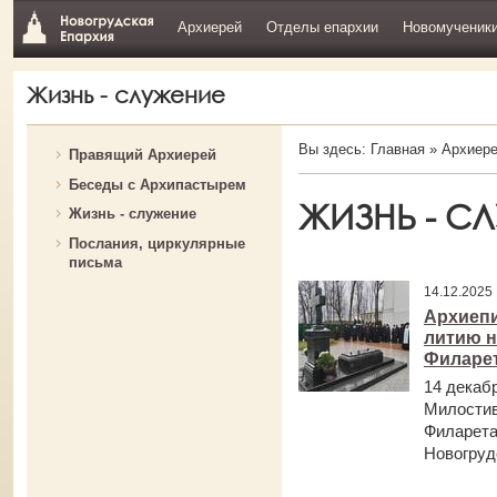
Архиерей
Отделы епархии
Новомученик
Жизнь - служение
Вы здесь:
Главная
»
Архиер
Правящий Архиерей
Беседы с Архипастырем
ЖИЗНЬ - С
Жизнь - служение
Послания, циркулярные
письма
14.12.202
Архиепи
литию н
Филарет
14 декаб
Милостив
Филарета
Новогрудс