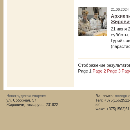
21.06.202
Архиепи
Жирови
21 июня 2
субботы,
Гурий со
(парастас)
Отображение результатов 
Page 1
Page 2
Page 3
Pag
Новогрудская епархия
Эл. почта:
novogrud
ул. Соборная, 57
Тел: +375(1562)512
Жировичи, Беларусь, 231822
52
Факс: +375(1562)51