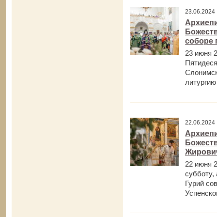
23.06.202
Архиепи
Божеств
соборе 
23 июня 2
Пятидеся
Слонимск
литургию 
22.06.202
Архиепи
Божеств
Жирови
22 июня 
субботу,
Гурий со
Успенском