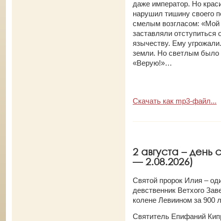
даже император. Но кра
нарушил тишину своего п
смелым возгласом: «Мой Б
заставляли отступиться о
язычеству. Ему угрожали.
земли. Но светлым было 
«Верую!»…
Скачать как mp3-файл...
2 августа – день 
— 2.08.2026)
Святой пророк Илия – од
девственник Ветхого Зав
колене Левиином за 900 
Святитель Епифаний Кип