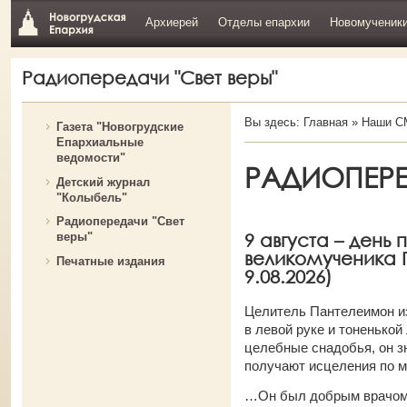
Архиерей
Отделы епархии
Новомученик
Радиопередачи "Свет веры"
Вы здесь:
Главная
»
Наши С
Газета "Новогрудские
Епархиальные
ведомости"
РАДИОПЕРЕД
Детский журнал
"Колыбель"
Радиопередачи "Свет
9 августа – день 
веры"
великомученика 
Печатные издания
9.08.2026)
Целитель Пантелеимон и
в левой руке и тоненькой
целебные снадобья, он зн
получают исцеления по м
…Он был добрым врачом,