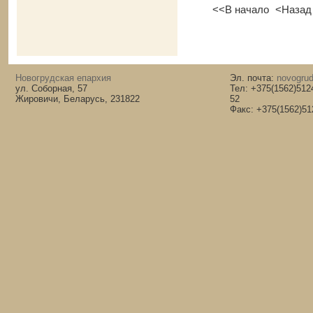
<<В начало
<Назад
Новогрудская епархия
Эл. почта:
novogrud
ул. Соборная, 57
Тел: +375(1562)512
Жировичи, Беларусь, 231822
52
Факс: +375(1562)51