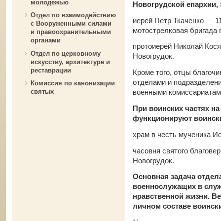
молодежью
Новогрудской епархии,
Отдел по взаимодействию
иерей Петр Ткаченко — 1
с Вооруженными силами
мотострелковая бригада г
и правоохранительными
органами
протоиерей Николай Кося
Отдел по церковному
Новогрудок.
искусству, архитектуре и
реставрации
Кроме того, отцы благоч
отделами и подразделен
Комиссия по канонизации
военными комиссариатам
святых
При воинских частях на
функционируют воинск
храм в честь мученика Ио
часовня святого благовер
Новогрудок.
Основная задача отдел
военнослужащих в служ
нравственной жизни. Ве
личном составе воински