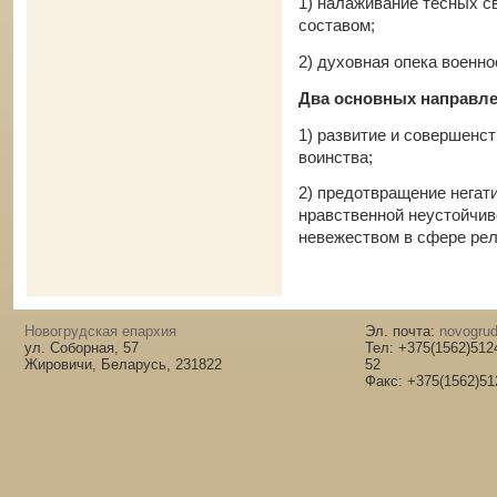
1) налаживание тесных с
составом;
2) духовная опека военн
Два основных направле
1) развитие и совершенс
воинства;
2) предотвращение негат
нравственной неустойчив
невежеством в сфере рел
Новогрудская епархия
Эл. почта:
novogrud
ул. Соборная, 57
Тел: +375(1562)512
Жировичи, Беларусь, 231822
52
Факс: +375(1562)51