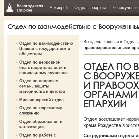
Архиерей
Отделы епархии
Новомученик
Отдел по взаимодействию с Вооруженн
Вы здесь:
Главная
»
Отделы
Отдел по взаимодействию
правоохранительными орг
Церкви с государством и
обществом
Отдел по церковной
ОТДЕЛ ПО
благотворительности и
С ВООРУЖ
социальному служению
Отдел по вопросам
И ПРАВОО
семьи, защиты
ОРГАНАМИ
материнства и детства
Миссионерский отдел
ЕПАРХИИ
Отдел по тюремному
служению
Отдел возглавляет иерей
Отдел образования и
храма Рождества Христов
катехизации
Отдел по работе с
Сотрудниками отдела 