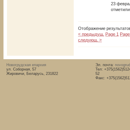
23 февра
отметили
Отображение результатов
< предыдущ.
Page 1
Page
следующ. >
Новогрудская епархия
Эл. почта:
novogrud
ул. Соборная, 57
Тел: +375(1562)512
Жировичи, Беларусь, 231822
52
Факс: +375(1562)51