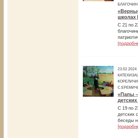
БЛАГОЧИН
«Верные
школах 
С 21 по 
благочин
патриоти
[подробн
23.02.202
КАТЕХИЗАЦ
КОРЕЛИЧИ,
С.ЕРЕМИЧ
«Папы –
детских
С 19 по 
детских 
беседы н
[подробн