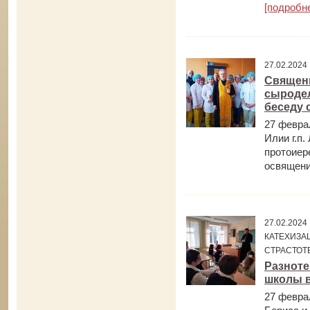
[подробн
27.02.202
Священн
сыродел
беседу 
27 февра
Илии г.п
протоиер
освящени
27.02.202
КАТЕХИЗА
СТРАСТОТ
Разноте
школы в
27 февра