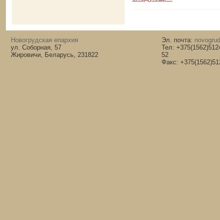
Новогрудская епархия
Эл. почта:
novogrud
ул. Соборная, 57
Тел: +375(1562)512
Жировичи, Беларусь, 231822
52
Факс: +375(1562)51