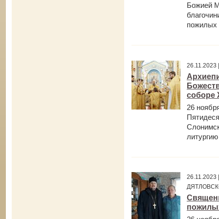
Божией М
благочин
пожилых 
26.11.2023
Архиепи
Божеств
соборе
26 ноября
Пятидеся
Слонимск
литургию 
26.11.202
ДЯТЛОВСК
Священн
пожилы