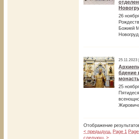
отделен
Новогр
26 ноябр
Рождеств
Божией М
Новогрудк
25.11.2023
Архиепи
бдение 
монаст
25 ноября
Пятидеся
всенощно
Жировичс
Отображение результатов
< предыдущ.
Page 1
Page
следующ. >