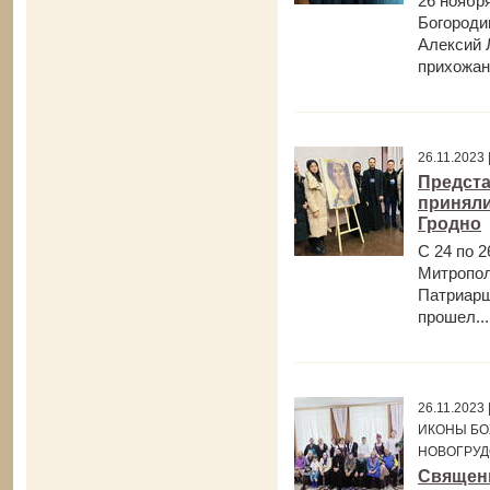
26 ноябр
Богороди
Алексий 
прихожан 
26.11.202
Предста
приняли
Гродно
С 24 по 
Митропол
Патриарш
прошел...
26.11.202
ИКОНЫ БО
НОВОГРУД
Священн