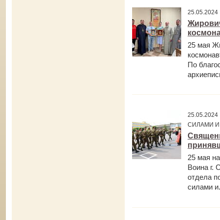
25.05.202
Жирович
космон
25 мая Ж
космонав
По благо
архиеписк
25.05.20
СИЛАМИ И
Священн
принявш
25 мая н
Воина г.
отдела п
силами и.