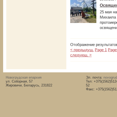
Освящен
25 мая н
Михаила 
протоиер
освящени
Отображение результатов
< предыдущ.
Page 1
Page
следующ. >
Новогрудская епархия
Эл. почта:
novogrud
ул. Соборная, 57
Тел: +375(1562)512
Жировичи, Беларусь, 231822
52
Факс: +375(1562)51