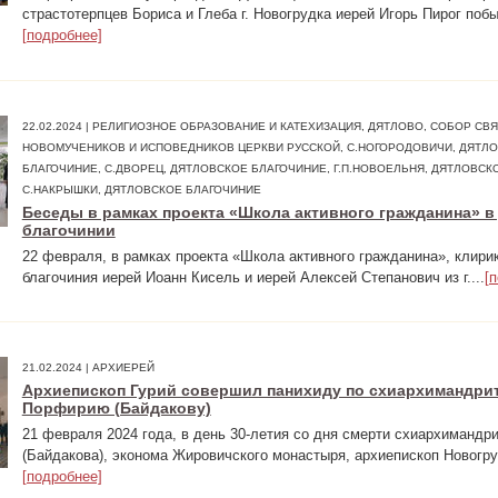
страстотерпцев Бориса и Глеба г. Новогрудка иерей Игорь Пирог побыв
[подробнее]
22.02.2024 | РЕЛИГИОЗНОЕ ОБРАЗОВАНИЕ И КАТЕХИЗАЦИЯ, ДЯТЛОВО, СОБОР СВ
НОВОМУЧЕНИКОВ И ИСПОВЕДНИКОВ ЦЕРКВИ РУССКОЙ, С.НОГОРОДОВИЧИ, ДЯТЛ
БЛАГОЧИНИЕ, С.ДВОРЕЦ, ДЯТЛОВСКОЕ БЛАГОЧИНИЕ, Г.П.НОВОЕЛЬНЯ, ДЯТЛОВСК
С.НАКРЫШКИ, ДЯТЛОВСКОЕ БЛАГОЧИНИЕ
Беседы в рамках проекта «Школа активного гражданина» в
благочинии
22 февраля, в рамках проекта «Школа активного гражданина», клири
благочиния иерей Иоанн Кисель и иерей Алексей Степанович из г....
[
21.02.2024 | АРХИЕРЕЙ
Архиепископ Гурий совершил панихиду по схиархимандри
Порфирию (Байдакову)
21 февраля 2024 года, в день 30-летия со дня смерти схиархимандр
(Байдакова), эконома Жировичского монастыря, архиепископ Новогруд
[подробнее]