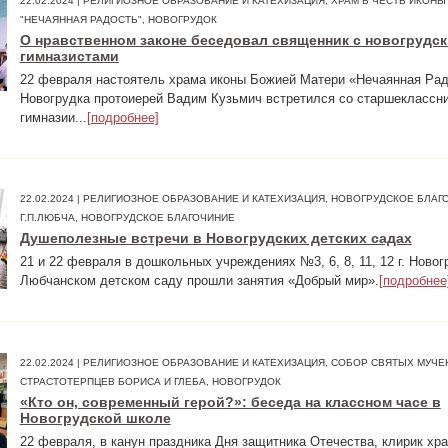
22.02.2024 | РЕЛИГИОЗНОЕ ОБРАЗОВАНИЕ И КАТЕХИЗАЦИЯ, ХРАМ В ЧЕСТЬ ИКОН
"НЕЧАЯННАЯ РАДОСТЬ", НОВОГРУДОК
О нравственном законе беседовал священник с новогрудс
гимназистами
22 февраля настоятель храма иконы Божией Матери «Нечаянная Радо
Новогрудка протоиерей Вадим Кузьмич встретился со старшеклассн
гимназии...
[подробнее]
22.02.2024 | РЕЛИГИОЗНОЕ ОБРАЗОВАНИЕ И КАТЕХИЗАЦИЯ, НОВОГРУДСКОЕ БЛАГ
Г.П.ЛЮБЧА, НОВОГРУДСКОЕ БЛАГОЧИНИЕ
Душеполезные встречи в Новогрудских детских садах
21 и 22 февраля в дошкольных учреждениях №3, 6, 8, 11, 12 г. Новог
Любчанском детском саду прошли занятия «Добрый мир».
[подробнее
22.02.2024 | РЕЛИГИОЗНОЕ ОБРАЗОВАНИЕ И КАТЕХИЗАЦИЯ, СОБОР СВЯТЫХ МУЧЕ
СТРАСТОТЕРПЦЕВ БОРИСА И ГЛЕБА, НОВОГРУДОК
«Кто он, современный герой?»: беседа на классном часе в
Новогрудской школе
22 февраля, в канун праздника Дня защитника Отечества, клирик хр