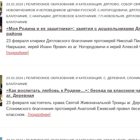
23.02.2024 | РЕЛИГИОЗНОЕ ОБРАЗОВАНИЕ И КАТЕХИЗАЦИЯ, ДЯТЛОВО, СОБОР СВ
НОВОМУЧЕНИКОВ И ИСПОВЕДНИКОВ ЦЕРКВИ РУССКОЙ, С.НОГОРОДОВИЧИ, ДЯТЛ
БЛАГОЧИНИЕ, С.НАКРЫШКИ, ДЯТЛОВСКОЕ БЛАГОЧИНИЕ, Г.П.НОВОЕЛЬНЯ, ДЯТЛОВ
БЛАГОЧИНИЕ
«Моя Родина и ее защитники»: занятия с дошкольниками Д
района
23 февраля клирики Дятловского благочиния протоиерей Николай Пин
Накрышки, иерей Иоанн Ярович из аг. Ногородовичи и иерей Алексей 
[подробнее]
23.02.2024 | РЕЛИГИОЗНОЕ ОБРАЗОВАНИЕ И КАТЕХИЗАЦИЯ, С. ДЕРЕВНАЯ, СЛОНИ
БЛАГОЧИНИЕ
«Как воспитать любовь к Родине…»: беседа на классном ч
аг. Деревная
23 февраля настоятель храма Святой Живоначальной Троицы аг. Дер
Слонимского благочиния протоиерей Анатолий Ежевский провел бесе
классном...
[подробнее]