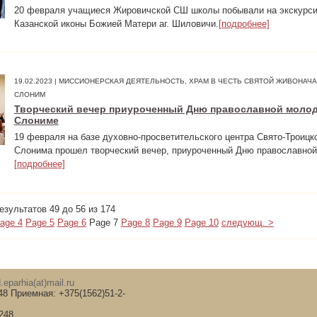
20 февраля учащиеся Жировичской СШ школы побывали на экскурси
Казанской иконы Божией Матери аг. Шиловичи.
[подробнее]
19.02.2023 | МИССИОНЕРСКАЯ ДЕЯТЕЛЬНОСТЬ, ХРАМ В ЧЕСТЬ СВЯТОЙ ЖИВОНАЧ
СЛОНИМ
Творческий вечер приуроченный Дню православной молоде
Слониме
19 февраля на базе духовно-просветительского центра Свято-Троицко
Слонима прошел творческий вечер, приуроченный Дню православно
[подробнее]
зультатов 49 до 56 из 174
age 4
Page 5
Page 6
Page 7
Page 8
Page 9
Page 10
следующ. >
.eparhia(at)
mail.ru
48 Приемная: +375(1562)51-2-
248