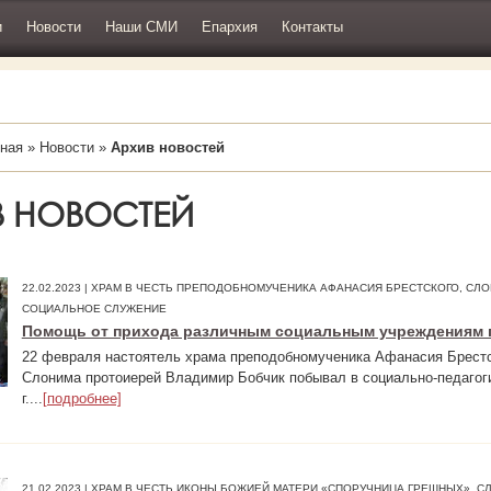
и
Новости
Наши СМИ
Епархия
Контакты
ная
»
Новости
»
Архив новостей
В НОВОСТЕЙ
22.02.2023 | ХРАМ В ЧЕСТЬ ПРЕПОДОБНОМУЧЕНИКА АФАНАСИЯ БРЕСТСКОГО, СЛО
СОЦИАЛЬНОЕ СЛУЖЕНИЕ
Помощь от прихода различным социальным учреждениям г
22 февраля настоятель храма преподобномученика Афанасия Брестск
Слонима протоиерей Владимир Бобчик побывал в социально-педагог
г....
[подробнее]
21.02.2023 | ХРАМ В ЧЕСТЬ ИКОНЫ БОЖИЕЙ МАТЕРИ «СПОРУЧНИЦА ГРЕШНЫХ», С