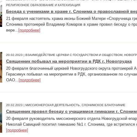
РЕЛИГИОЗНОЕ ОБРАЗОВАНИЕ И КАТЕХИЗАЦИЯ
Беседа с учениками в храме г. Слонима о православной ве
21 февраля настоятель храма иконы Божией Матери «Споручница гре
Слонима протоиерей Владимир Комаров в храме провел беседу о пр
вере...
[подробнее]
20.02.2023 | ВЗАИМОДЕЙСТВИЕ ЦЕРКВИ С ГОСУДАРСТВОМ И ОБЩЕСТВОМ, НОВОГ
Священник побывал на мероприятии в РДК г. Новогрудка
20 февраля благочинный церквей Новогрудского округа протоиерей 
Герасимук побывал на мероприятии в РДК, организованном по случа
ОАО...
[подробнее]
20.02.2023 | МИССИОНЕРСКАЯ ДЕЯТЕЛЬНОСТЬ, СЛОНИМСКОЕ БЛАГОЧИНИЕ
Священник провел беседу с учащимися гимназии г. Слоним
20 февраля руководитель миссионерского отдела Новогрудской епар
Николай Савицкий посетил гимназию №1 г. Слонима, где встретился 
[подробнее]