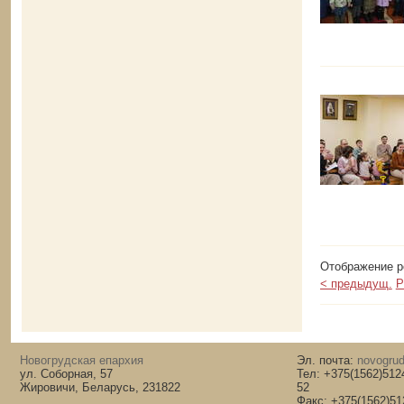
Отображение ре
< предыдущ.
P
Новогрудская епархия
Эл. почта:
novogrud
ул. Соборная, 57
Тел: +375(1562)512
Жировичи, Беларусь, 231822
52
Факс: +375(1562)51