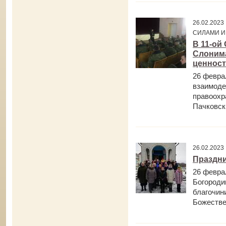
26.02.20
СИЛАМИ И
В 11-ой
Слонима
ценност
26 февра
взаимоде
правоохр
Пачковски
26.02.202
Праздни
26 февра
Богороди
благочин
Божестве