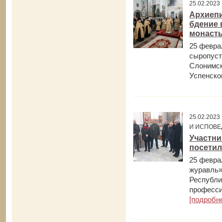
25.02.202
Архиепи
бдение 
монаст
25 февра
сыропуст
Слонимск
Успенском
25.02.202
И ИСПОВЕ
Участни
посетил
25 февра
журавль»
Республи
професси
[подробн