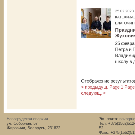
25.02.202
КАТЕХИЗА
БЛАГОЧИН
Праздни
Жухови
25 февра
Петра и 
Владимир
школу в д
Отображение результатов
< предыдущ.
Page 1
Page
следующ. >
Новогрудская епархия
Эл. почта:
novogrud
ул. Соборная, 57
Тел: +375(1562)512
Жировичи, Беларусь, 231822
52
Факс: +375(1562)51