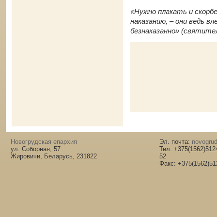
«Нужно плакать и скорб
наказанию, – они ведь вл
безнаказанно» (святите
Новогрудская епархия
Эл. почта:
novogrud
ул. Соборная, 57
Тел: +375(1562)512
Жировичи, Беларусь, 231822
52
Факс: +375(1562)51