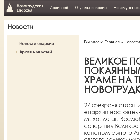
Архиерей
Отделы епархии
Новомученик
Новости
Вы здесь:
Главная
»
Новости
Новости епархии
Архив новостей
ВЕЛИКОЕ П
ПОКАЯННЫ
ХРАМЕ НА Т
НОВОГРУД
27 февраля старш
епархии настоятел
Михаила аг. Всел
совершил Великое
каноном святого А
святого великомуч