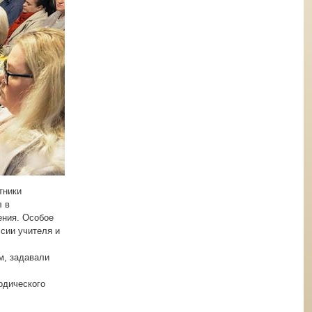
тники
л в
ения. Особое
сии учителя и
м, задавали
одического