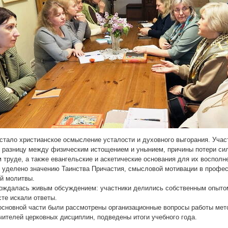
стало христианское осмысление усталости и духовного выгорания. Учас
 разницу между физическим истощением и унынием, причины потери си
 труде, а также евангельские и аскетические основания для их восполн
 уделено значению Таинства Причастия, смысловой мотивации в профес
ой молитвы.
ождалась живым обсуждением: участники делились собственным опыто
сте искали ответы.
основной части были рассмотрены организационные вопросы работы мет
чителей церковных дисциплин, подведены итоги учебного года.