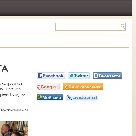
ГА
Facebook
Twitter
Вконтакте
Новогрудка
Google+
Одноклассники
чу провел
ерей Вадим
Мой мир
LiveJournal
НЫ БОЖИЕЙ МАТЕРИ