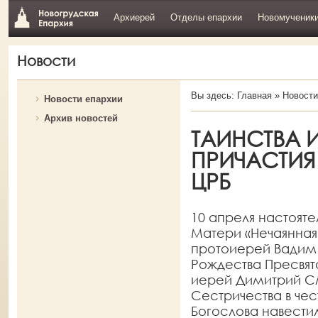
Архиерей
Отделы епархии
Новомученик
Новости
Вы здесь:
Главная
»
Новости
Новости епархии
Архив новостей
ТАИНСТВА 
ПРИЧАСТИЯ
ЦРБ
10 апреля настоят
Матери «Нечаянная 
протоиерей Вадим 
Рождества Пресвят
иерей Димитрий См
Сестричества в чес
Богослова навести