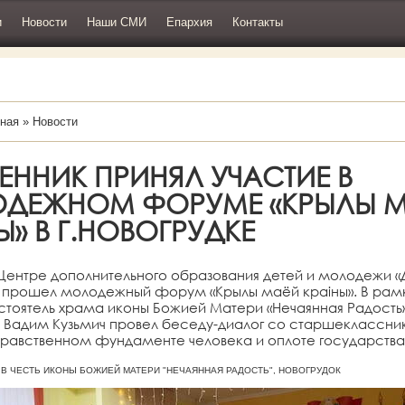
и
Новости
Наши СМИ
Епархия
Контакты
ная
»
Новости
ННИК ПРИНЯЛ УЧАСТИЕ В
ДЕЖНОМ ФОРУМЕ «КРЫЛЫ 
Ы» В Г.НОВОГРУДКЕ
 Центре дополнительного образования детей и молодежи «Д
а прошел молодежный форум «Крылы маёй краіны». В рам
тоятель храма иконы Божией Матери «Нечаянная Радость
 Вадим Кузьмич провел беседу-диалог со старшеклассни
нравственном фундаменте человека и оплоте государства
АМ В ЧЕСТЬ ИКОНЫ БОЖИЕЙ МАТЕРИ "НЕЧАЯННАЯ РАДОСТЬ", НОВОГРУДОК