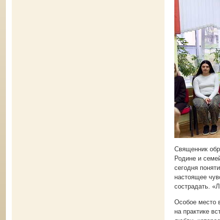
Священник обра
Родине и семе
сегодня понят
настоящее чувс
сострадать. «
Особое место в
на практике в