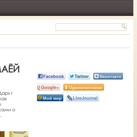
МАЁЙ
Facebook
Twitter
Вконтакте
Google+
Одноклассники
ар» г
Мой мир
LiveJournal
ках
»
ками о
.