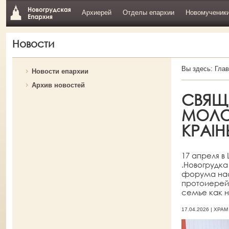
Архиерей
Отделы епархии
Новомученик
Новости
Вы здесь:
Глав
Новости епархии
Архив новостей
СВЯЩЕ
МОЛО
КРАІН
17 апреля в
.Новогрудк
форума нас
протоиерей
семье как 
17.04.2026 | ХР