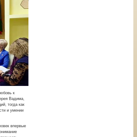
любовь к
ерея Вадима,
й, тогда как
сти и умении
ловек впервые
понимание