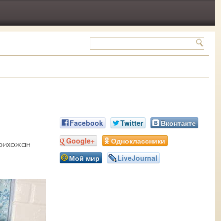
Facebook
Twitter
Вконтакте
Google+
Одноклассники
прихожан
Мой мир
LiveJournal