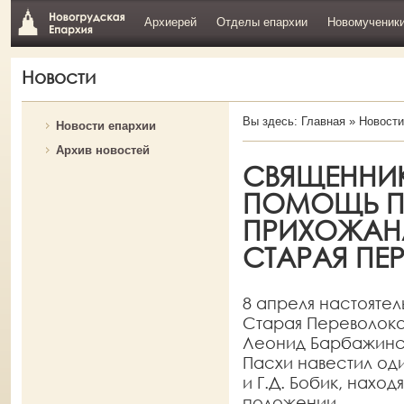
Архиерей
Отделы епархии
Новомученик
Новости
Вы здесь:
Главная
»
Новости
Новости епархии
Архив новостей
СВЯЩЕННИ
ПОМОЩЬ 
ПРИХОЖАН
СТАРАЯ ПЕ
8 апреля настояте
Старая Переволок
Леонид Барбажинс
Пасхи навестил од
и Г.Д. Бобик, нах
положении.