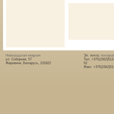
Новогрудская епархия
Эл. почта:
novogrud
ул. Соборная, 57
Тел: +375(1562)512
Жировичи, Беларусь, 231822
52
Факс: +375(1562)51