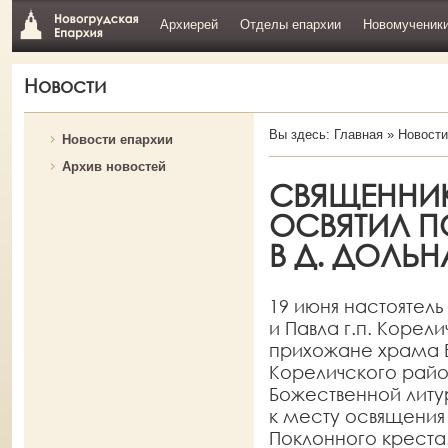
Архиерей
Отделы епархии
Новомученик
Новости
Вы здесь:
Главная
»
Новости
Новости епархии
Архив новостей
СВЯЩЕННИК
ОСВЯТИЛ П
В Д. ДОЛЬН
19 июня настоятель
и Павла г.п. Корел
прихожане храма Вс
Кореличского райо
Божественной литу
к месту освящени
Поклонного креста