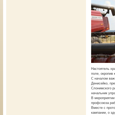
Настоятель хра
поле, окропив 
С началом важ
Денисейко, пр
Слонимского р
начальник упр
В мероприятии
профсоюза раб
Вместе с прот
кампании, о з