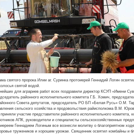
ма святого пророка Илии аг. Суринка протоиерей Геннадий Логин освят
колосья святой водой.
нейших для аграриев работ всех поздравили директор КСУП «Имени Сув
едседатель районного исполнительного комитета Г.Б. Хомич, председате
айонного Совета депутатов, председатель РО БП «Белая Русь» О.М. Тар
авления сельского хозяйства и продовольствия райисполкома В.М. Юров
 приняли участие представители районного исполнительного комитета, к
отников АПК, руководители и специалисты сельскохозяйственных предп
оиереем Геннадием Логиным все вознесли молитву о благоприятном ход
доровье тружеников и хорошем урожае. Священник освятил комбайны и б