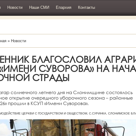
и
Новости
Наши СМИ
Епархия
Контакты
ная
»
Новости
ЕННИК БЛАГОСЛОВИЛ АГРАР
 «ИМЕНИ СУВОРОВА» НА НАЧ
ОЧНОЙ СТРАДЫ
азгар солнечного летнего дня на Слонимщине состоялось
ное открытие очередного уборочного сезона – районные
26» прошли в КСУП «Имени Суворова».
ЗАИМОДЕЙСТВИЕ ЦЕРКВИ С ГОСУДАРСТВОМ И ОБЩЕСТВОМ, С.СУРИНКА, СЛОНИМСКОЕ Б