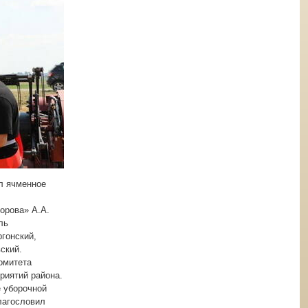
ил ячменное
орова» А.А.
ль
гонский,
ский.
омитета
риятий района.
е уборочной
лагословил