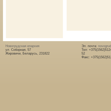
Новогрудская епархия
Эл. почта:
novogrud
ул. Соборная, 57
Тел: +375(1562)512
Жировичи, Беларусь, 231822
52
Факс: +375(1562)51