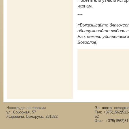
Посетители узнали истор
иконам.
***
«Выказывайте благочести
обнаруживайте любовь с
Его, нежели удивлением
Богослов)
Новогрудская епархия
Эл. почта:
novogrud
ул. Соборная, 57
Тел: +375(1562)512
Жировичи, Беларусь, 231822
52
Факс: +375(1562)51