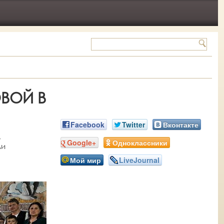
ВОЙ В
Facebook
Twitter
Вконтакте
ь
Google+
Одноклассники
ли
Мой мир
LiveJournal