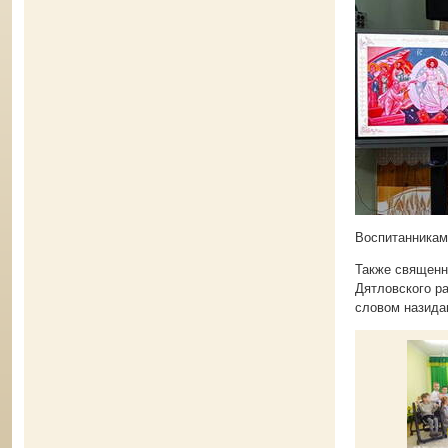
Воспитанникам
Также священн
Дятловского р
словом назида