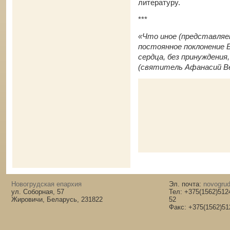
литературу.
***
«Что иное (представляет
постоянное поклонение Б
сердца, без принуждени
(святитель Афанасий В
Новогрудская епархия
Эл. почта:
novogrud
ул. Соборная, 57
Тел: +375(1562)512
Жировичи, Беларусь, 231822
52
Факс: +375(1562)51