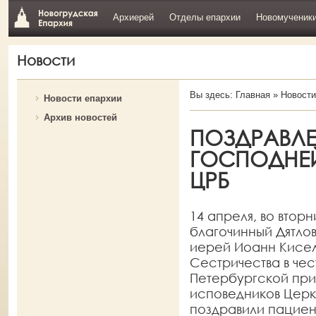
Архиерей
Отделы епархии
Новомученик
Новости
Вы здесь:
Главная
»
Новости
Новости епархии
Архив новостей
ПОЗДРАВЛЕ
ГОСПОДНЕЙ
ЦРБ
14 апреля, во втор
благочинный Дятло
иерей Иоанн Кисел
Сестричества в че
Петербургской при
исповедников Церкв
поздравили пацие