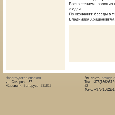
Воскресением проложил 
людей.
По окончании беседы в 
Владимира Хрищеновича 
Новогрудская епархия
Эл. почта:
novogrud
ул. Соборная, 57
Тел: +375(1562)512
Жировичи, Беларусь, 231822
52
Факс: +375(1562)51