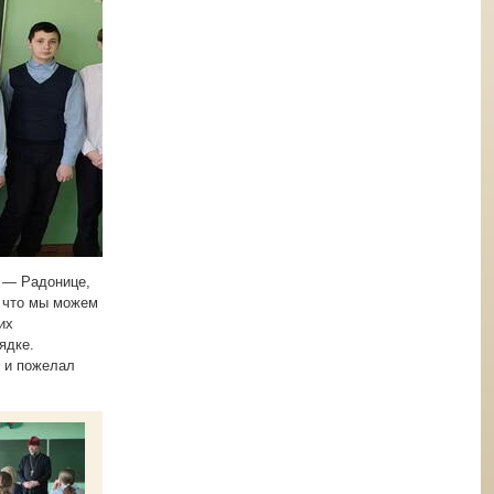
 — Радонице,
, что мы можем
их
ядке.
и и пожелал