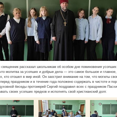
и священник рассказал школьникам об особом дне поминовения усопших
 что молитва за усопших и добрые дела — это самое большое и главное
х, кто отошел в мир иной. Он заострил внимание на том, что могилы сво
перед праздником и в течение года положено содержать в чистоте и пор
духовной беседы протоиерей Сергий поздравил всех с праздником Пасх
ывать своих усопших предков и исполнять свой христианский долг.