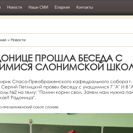
и
Новости
Наши СМИ
Епархия
Контакты
ная
»
Новости
ДОНИЦЕ ПРОШЛА БЕСЕДА С
ИМИСЯ СЛОНИМСКОЙ ШКО
клирик Спасо-Преображенского кафедрального собора г
Сергий Петлицкий провел беседу с учащимися 7 "А" И 8 "
лы №2 на тему: "Помни корни свои. Зачем нам нужна пам
ках? Радоница".
АСО-ПРЕОБРАЖЕНСКИЙ СОБОР, СЛОНИМ