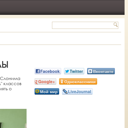
ЛЫ
Facebook
Twitter
Вконтакте
. Слонима
Google+
Одноклассники
А" классов
ять о
Мой мир
LiveJournal