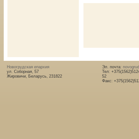
Новогрудская епархия
Эл. почта:
novogrud
ул. Соборная, 57
Тел: +375(1562)512
Жировичи, Беларусь, 231822
52
Факс: +375(1562)51