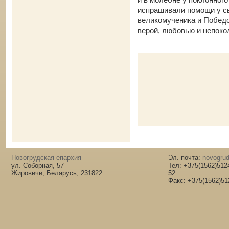
испрашивали помощи у сво
великомученика и Победо
верой, любовью и непоко
Новогрудская епархия
Эл. почта:
novogrud
ул. Соборная, 57
Тел: +375(1562)512
Жировичи, Беларусь, 231822
52
Факс: +375(1562)51