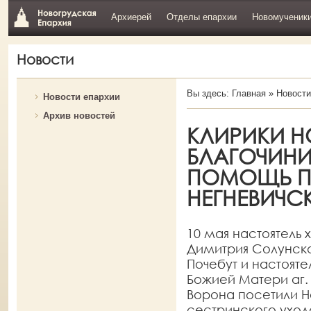
Архиерей
Отделы епархии
Новомученик
Новости
Вы здесь:
Главная
»
Новости
Новости епархии
Архив новостей
КЛИРИКИ 
БЛАГОЧИНИ
ПОМОЩЬ П
НЕГНЕВИЧС
10 мая настоятель
Димитрия Солунск
Почебут и настоят
Божией Матери аг.
Ворона посетили Н
сестринского уход