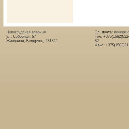
Новогрудская епархия
Эл. почта:
novogrud
ул. Соборная, 57
Тел: +375(1562)512
Жировичи, Беларусь, 231822
52
Факс: +375(1562)51