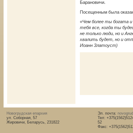
Барановичи.
Посещенным была оказан
«Чем более ты богата и
тебя все, когда ты буд
не только люди, но и Ан
хвалить будет, но и от
Иоанн Златоуст)
Новогрудская епархия
Эл. почта:
novogrud
ул. Соборная, 57
Тел: +375(1562)512
Жировичи, Беларусь, 231822
52
Факс: +375(1562)51