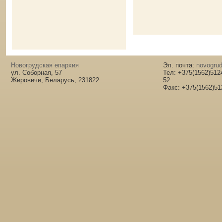
Новогрудская епархия
Эл. почта:
novogrud
ул. Соборная, 57
Тел: +375(1562)512
Жировичи, Беларусь, 231822
52
Факс: +375(1562)51