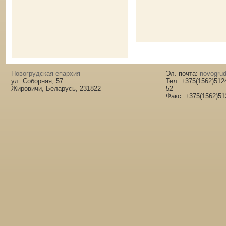
Новогрудская епархия
Эл. почта:
novogrud
ул. Соборная, 57
Тел: +375(1562)512
Жировичи, Беларусь, 231822
52
Факс: +375(1562)51