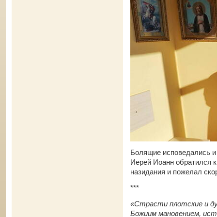
Болящие исповедались и
Иерей Иоанн обратился 
назидания и пожелал ско
***
«Страсти плотские и ду
Божиим мановением, истр