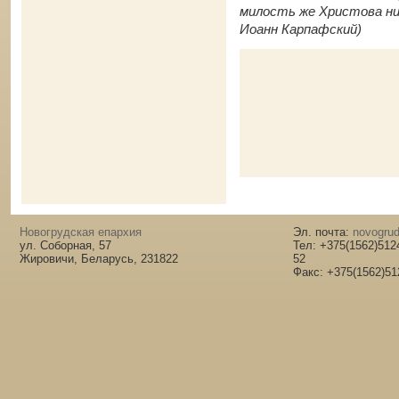
милость же Христова ни
Иоанн Карпафский)
Новогрудская епархия
Эл. почта:
novogrud
ул. Соборная, 57
Тел: +375(1562)512
Жировичи, Беларусь, 231822
52
Факс: +375(1562)51