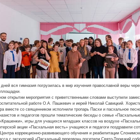
 дней вся гимназия погрузилась в мир изучения православной веры чер
 площадки.
ном открытии мероприятия с приветственными словами выступили замес
воспитательной работе О.А. Пашкевич и иерей Николай Савицкий. Хорист
ора вместе со священником исполнили тропарь Пасхи и пасхальное песн
назистов и педагогов прошли тематические беседы о семье «Пасхальные
 «Крашенки», игры для учащихся младших классов на воздухе «Пасхаль
нтерской акции «Пасхальная весть» учащиеся и педагоги поздравили сот
 Центра коррекционно-развивающего обучения и реабилитации Слонимско
сса с экскурсией «Пасхальный перезвон» посетили Свято-Троицкий собо