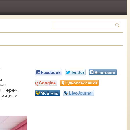
Facebook
Twitter
Вконтакте
и
Google+
Одноклассники
ами
и иерей
Мой мир
LiveJournal
трация и