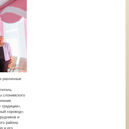
ез различные
титель
ы слонимского
опение.
 традиции»,
ный хоровод».
рудников и
го района.
р и его