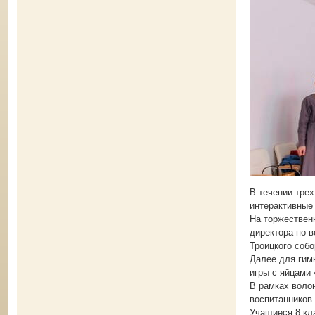
В течении трех
интерактивные
На торжествен
директора по 
Троицкого соб
Далее для гим
игры с яйцами
В рамках воло
воспитанников
Учащиеся 8 кла