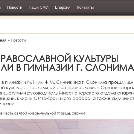
и
Новости
Наши СМИ
Епархия
Контакты
ная
»
Новости
ПРАВОСЛАВНОЙ КУЛЬТУРЫ
ЛИ В ГИМНАЗИИ Г. СЛОНИМА
я в гимназии №1 им. Ф.М. Синичкина г. Слонима прошли Дн
й культуры «Пасхальный свет православия». Организатор
я выступили руководитель Миссионерского отдела епархи
ицкий, клирик Свято-Троицкого собора, а также админис
мназии.
АМ В ЧЕСТЬ СВЯТОЙ ЖИВОНАЧАЛЬНОЙ ТРОИЦЫ, СЛОНИМ