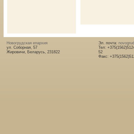
Новогрудская епархия
Эл. почта:
novogrud
ул. Соборная, 57
Тел: +375(1562)512
Жировичи, Беларусь, 231822
52
Факс: +375(1562)51