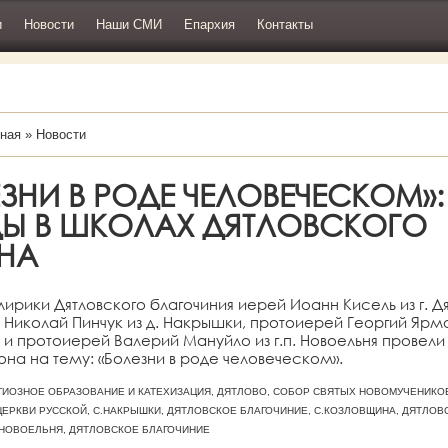
и
Новости
Наши СМИ
Епархия
Контакты
ная
»
Новости
ЗНИ В РОДЕ ЧЕЛОВЕЧЕСКОМ»:
ДЫ В ШКОЛАХ ДЯТЛОВСКОГО
НА
клирики Дятловского благочиния иерей Иоанн Кисель из г. Дя
Николай Пинчук из д. Накрышки, протоиерей Георгий Ярмол
и протоиерей Валерий Мануйло из г.п. Новоельня провели
на на тему: «Болезни в роде человеческом».
ЕЛИГИОЗНОЕ ОБРАЗОВАНИЕ И КАТЕХИЗАЦИЯ, ДЯТЛОВО, СОБОР СВЯТЫХ НОВОМУЧЕНИКО
ЕРКВИ РУССКОЙ, С.НАКРЫШКИ, ДЯТЛОВСКОЕ БЛАГОЧИНИЕ, С.КОЗЛОВЩИНА, ДЯТЛОВ
П.НОВОЕЛЬНЯ, ДЯТЛОВСКОЕ БЛАГОЧИНИЕ