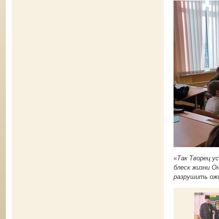
«Так Творец у
блеск жизни О
разрушить ож