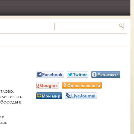
Facebook
Twitter
Вконтакте
Google+
Одноклассники
тлово,
Мой мир
LiveJournal
ич из г.п.
 беседы в
В И
СКОЕ