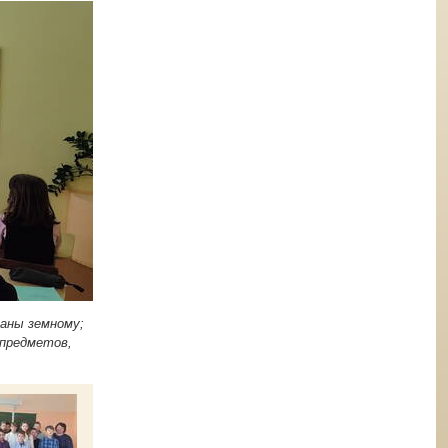
даны земному;
 предметов,