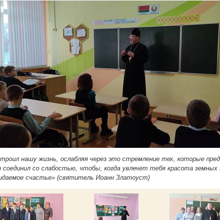
строил нашу жизнь, ослабляя через это стремление тех, которые пре
н соединил со слабостью, чтобы, когда увлечет тебя красота земных
идаемое счастье» (святитель Иоанн Златоуст)