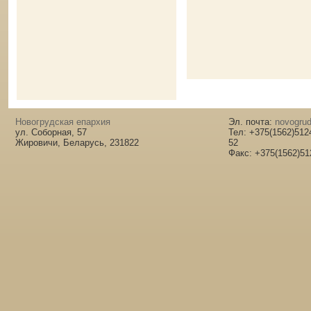
Новогрудская епархия
Эл. почта:
novogrud
ул. Соборная, 57
Тел: +375(1562)512
Жировичи, Беларусь, 231822
52
Факс: +375(1562)51