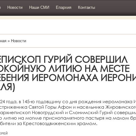
и
Новости
Наши СМИ
Епархия
Контакты
ная
»
Новости
ЕПИСКОП ГУРИЙ СОВЕРШИЛ
ОКОЙНУЮ ЛИТИЮ НА МЕСТЕ
ЕБЕНИЯ ИЕРОМОНАХА ИЕРОН
ЛЯ)
024 года, в 145-ю годовщину со дня рождения иеромонаха
остриженика Святой Горы Афон и насельника Жировичског
 архиепископ Новогрудский и Слонимский Гурий соверши
ю литию на могиле приснопамятного пастыря на малом б
бители за Крестовоздвиженским храмом.
ИЕРЕЙ