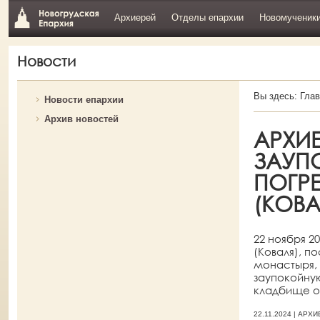
Архиерей
Отделы епархии
Новомученик
Новости
Вы здесь:
Глав
Новости епархии
Архив новостей
АРХИ
ЗАУП
ПОГР
(КОВА
22 ноября 2
(Коваля), п
монастыря,
заупокойну
кладбище о
22.11.2024 | АРХ