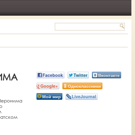
ИМА
Facebook
Twitter
Вконтакте
Google+
Одноклассники
Мой мир
LiveJournal
 Иеронима
о
л
ратском