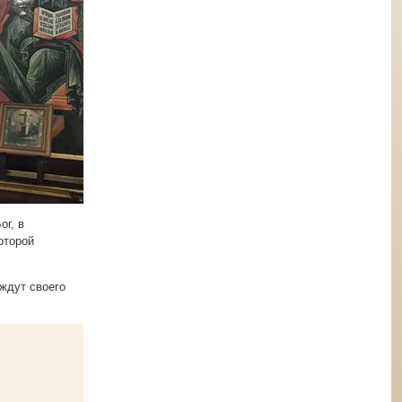
ог, в
оторой
ждут своего