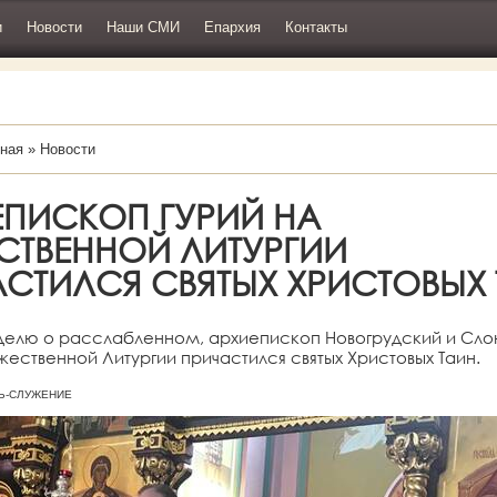
и
Новости
Наши СМИ
Епархия
Контакты
ная
»
Новости
ЕПИСКОП ГУРИЙ НА
СТВЕННОЙ ЛИТУРГИИ
АСТИЛСЯ СВЯТЫХ ХРИСТОВЫХ
неделю о расслабленном, архиепископ Новогрудский и Сл
жественной Литургии причастился святых Христовых Таин.
ЗНЬ-СЛУЖЕНИЕ