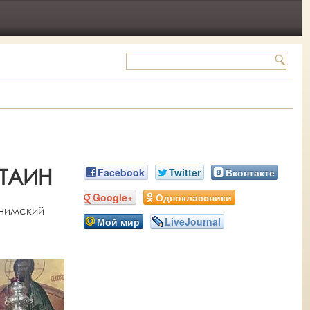
 ТАИН
Facebook
Twitter
Вконтакте
Google+
Одноклассники
онимский
Мой мир
LiveJournal