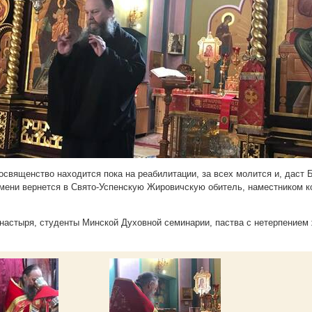
священство находится пока на реабилитации, за всех молится и, даст Б
мени вернется в Свято-Успенскую Жировичскую обитель, наместником к
настыря, студенты Минской Духовной семинарии, паства с нетерпением 