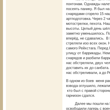
понтонам. Однажды нале
посеять панику. Я был н
снарядами сгорело 15 наш
артподготовка. Через 2 ч
мотострелки, пехота. На
высоты. Целый день шёл 
заметно уменьшилось. По
вперёд, не сдавались. В
стреляли изо всех окон. 
самого Рейхстага. Перед
улицу от баррикады. Не
снарядов и разбили барр
нас обстреляли, двух че
доставить их до санбата
нас обстреливали, а до Р
В одном из боев меня ра
взвода оглушило, лежали
кто был с правой сторон
гарнизон сдался.
Далее мы пошли на Бра
освободили лагерь с во