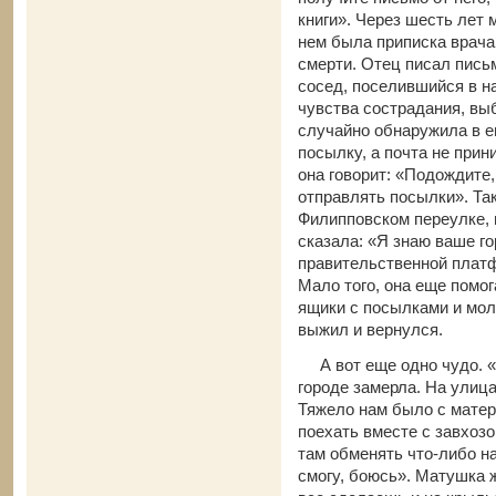
книги». Через шесть лет 
нем была приписка врача,
смерти. Отец писал письм
сосед, поселившийся в на
чувства сострадания, вы
случайно обнаружила в е
посылку, а почта не прин
она говорит: «Подождите,
отправлять посылки». Так
Филипповском переулке,
сказала: «Я знаю ваше г
правительственной платф
Мало того, она еще помо
ящики с посылками и мол
выжил и вернулся.
А вот еще одно чудо. « 
городе замерла. На улицах
Тяжело нам было с мате
поехать вместе с завхозо
там обменять что-либо н
смогу, боюсь». Матушка ж