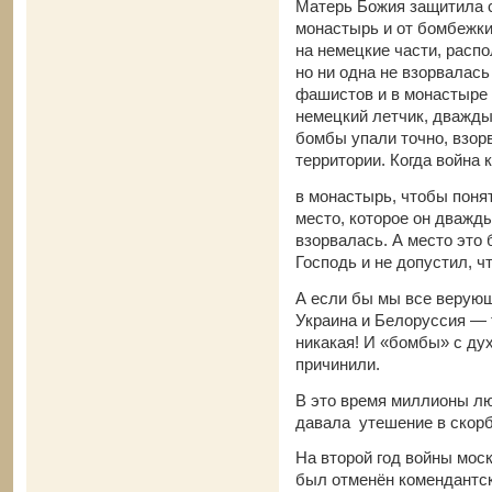
Матерь Божия защитила 
монастырь и от бомбежк
на немецкие части, расп
но ни одна не взорвалась
фашистов и в монастыре
немецкий летчик, дважды
бомбы упали точно, взор
территории. Когда война 
в монастырь, чтобы понять
место, которое он дважд
взорвалась. А место это 
Господь и не допустил, ч
А если бы мы все верую
Украина и Белоруссия — 
никакая! И «бомбы» с ду
причинили.
В это время миллионы лю
давала утешение в скорб
На второй год войны моск
был отменён комендантск