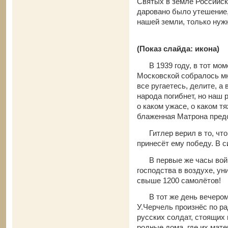
Святых в земле Российск
даровано было утешение,
нашей земли, тол
(Показ слайда: икона)
В 1939 году, в тот моме
Московской собралось мн
все ругаетесь, делите, а 
народа погибнет, но наш 
о каком ужасе, о каком т
блаженная Матрона пред
Гитлер верил в то, что 
принесёт ему победу. В с
В первые же часы войн
господства в воздухе, ун
свыше 1200 самолётов!
В тот же день вечером 
У.Черчель произнёс по р
русских солдат, стоящих
родные дома, где их мате