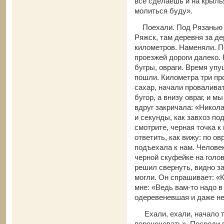
все сделаешь и на крыль
молиться буду».
Поехали. Под Рязанью н
Ряжск, там деревня за де
километров. Наменяли. По
проезжей дороги далеко. 
бугры, овраги. Время упу
пошли. Километра три про
сахар, начали проваливат
бугор, а внизу овраг, и 
вдруг закричала: «Никола
и секунды, как завхоз по
смотрите, черная точка к
ответить, как вижу: по о
подъехала к нам. Человек
черной скуфейке на голове
решил свернуть, видно за
могли. Он спрашивает: «К
мне: «Ведь вам-то надо в
одеревеневшая и даже не
Ехали, ехали, начало те
переночевать». Посреди п