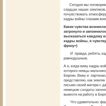
Сегодня мы поговорим о
сердцах наших земляков,
почувствовать атмосферу
кадры войны глазами вое
Какие чувства возникли
затронуло и запомнило
высказаться каждому из
кадры войны, я чувств
фразу»)
И правда, ребята, кадр
равнодушным.
А я, когда вижу кадры во
которого немцы мальчико
Берлин. Вижу и партизан,
представляю, как земляк
письмо своей матери с да
немецкие солдаты загоня
вывезти на работу в Берл
Что удивительно: фашис