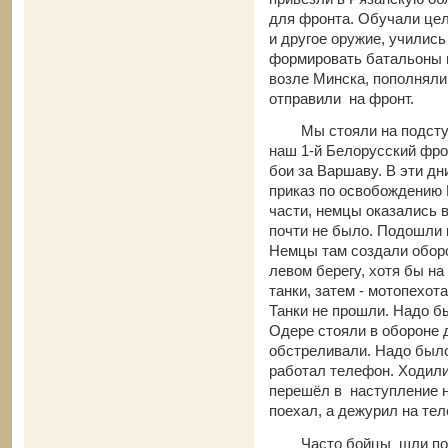
для фронта. Обучали цел
и другое оружие, учились
формировать батальоны 
возле Минска, пополняли
отправили на фронт.
Мы стояли на подступах
наш 1-й Белорусский фро
бои за Варшаву. В эти дн
приказ по освобождению
части, немцы оказались 
почти не было. Подошли к
Немцы там создали оборо
левом берегу, хотя бы 
танки, затем - мотопехота
Танки не прошли. Надо бы
Одере стояли в обороне 
обстреливали. Надо было
работал телефон. Ходили 
перешёл в наступление на
поехал, а дежур
Часто бойцы шли по де