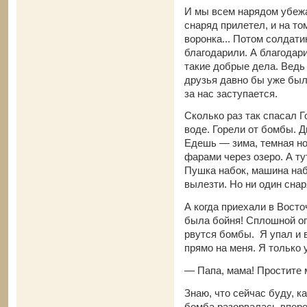
И мы всем нарядом убежа
снаряд прилетел, и на то
воронка... Потом солдати
благодарили. А благодари
такие добрые дела. Ведь 
друзья давно бы уже были
за нас заступается.
Сколько раз так спасал Г
воде. Горели от бомбы. 
Едешь — зима, темная н
фарами через озеро. А ту
Пушка набок, машина на
вылезти. Но ни один снар
А когда приехали в Вост
была бойня! Сплошной ог
рвутся бомбы. Я упал и 
прямо на меня. Я только 
— Папа, мама! Простите м
Знаю, что сейчас буду, ка
бомба разорвалась впере