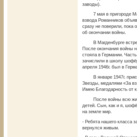
заводы).
7 мая в пригороде Маг
взвода Романников объяв
сразу не поверили, пока о
об окончании войны.
В Магденбурге встрети
После окончания войны н
стояла в Германии. Част
зачислили в школу шофёр
апреля 1946г. был в Герм
В январе 1947г. приех
Звезды, медалями «За вз
Имею Благодарность от к
После войны всю жизнь
детей. Сын, как и я, шоф
на земле мир.
- Ребята нашего класса з
вернулся живым.