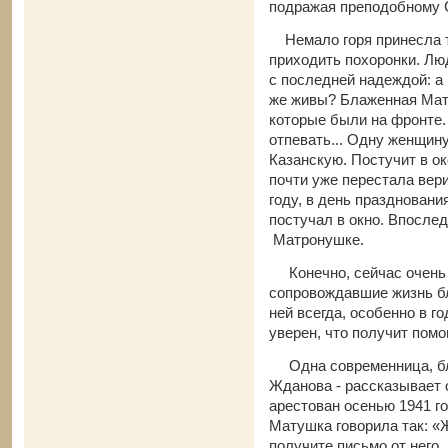
подражая преподобному 
Немало горя принесла т
приходить похоронки. Лю
с последней надеждой: а
же живы? Блаженная Матр
которые были на фронте.
отпевать... Одну женщин
Казанскую. Постучит в о
почти уже перестала вери
году, в день празднован
постучал в окно. Впосле
Матронушке.
Конечно, сейчас очень 
сопровождавшие жизнь б
ней всегда, особенно в г
уверен, что получит пом
Одна современница, бли
Жданова - рассказывает
арестован осенью 1941 го
Матушка говорила так: «Ж
получите письмо от него, 