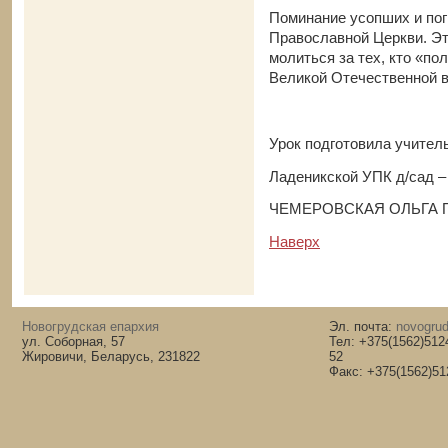
Поминание усопших и пог
Православной Церкви. Эт
молиться за тех, кто «по
Великой Отечественной в
Урок подготовила учител
Ладеникской УПК д/сад 
ЧЕМЕРОВСКАЯ ОЛЬГА 
Наверх
Новогрудская епархия
Эл. почта:
novogrud
ул. Соборная, 57
Тел: +375(1562)512
Жировичи, Беларусь, 231822
52
Факс: +375(1562)51