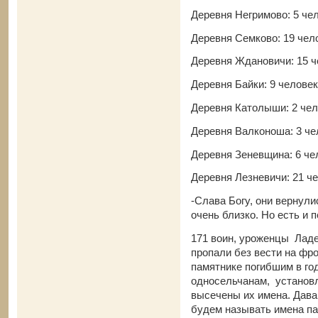
Деревня Негримово: 5 че
Деревня Семково: 19 чел
Деревня Ждановичи: 15 ч
Деревня Байки: 9 человек
Деревня Католыши: 2 че
Деревня Валконоша: 3 че
Деревня Зеневщина: 6 че
Деревня Лезневичи: 21 ч
-Слава Богу, они вернул
очень близко. Но есть и
171 воин, уроженцы Ладе
пропали без вести на фр
памятнике погибшим в го
односельчанам, установл
высечены их имена. Дава
будем называть имена пав