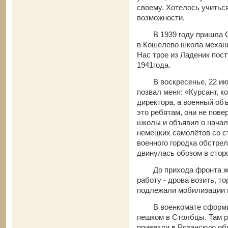
своему. Хотелось учитьс
возможности.
В 1939 году пришла Сов
в Кошелево школа механи
Нас трое из Ладеник пост
1941года.
В воскресенье, 22 июня
позвал меня: «Курсант, к
директора, а военный объ
это ребятам, они не пов
школы и объявил о начал
немецких самолётов со с
военного городка обстрел
двинулась обозом в сторо
До прихода фронта жил
работу - дрова возить, т
подлежали мобилизации 
В военкомате сформиро
пешком в Столбцы. Там 
привезли в Рязанскую обл