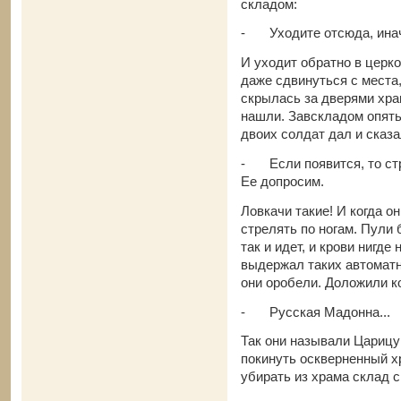
складом:
-
Уходите отсюда, инач
И уходит обратно в церко
даже сдвинуться с места
скрылась за дверями хра
нашли. Завскладом опять
двоих солдат дал и сказа
-
Если появится, то с
Ее допросим.
Ловкачи такие! И когда он
стрелять по ногам. Пули 
так и идет, и крови нигде
выдержал таких автоматн
они оробели. Доложили ко
-
Русская Мадонна...
Так они называли Царицу
покинуть оскверненный 
убирать из храма склад с