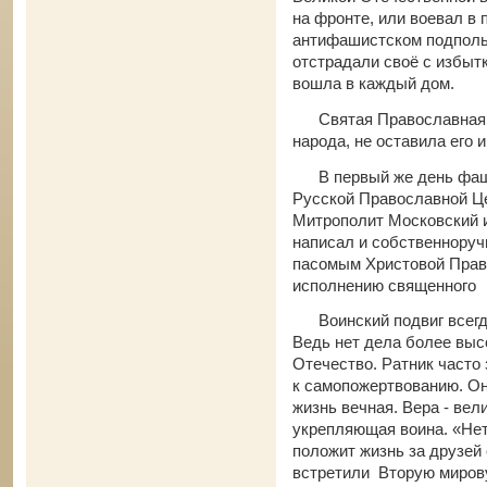
на фронте, или воевал в 
антифашистском подполь
отстрадали своё с избытк
вошла в каждый дом.
Святая Православная Ц
народа, не оставила его 
В первый же день фаши
Русской Православной Ц
Митрополит Московский и
написал и собственнору
пасомым Христовой Право
исполнению священно
Воинский подвиг всегда
Ведь нет дела более выс
Отечество. Ратник часто 
к самопожертвованию. Он 
жизнь вечная. Вера - ве
укрепляющая воина. «Нет
положит жизнь за друзей 
встретили Вторую миров