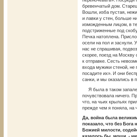
бревенчатый дом. Старец-
Вошли, изба пустая, нежи
и лавки у стен, больше н
изможденным лицом, в т
подстриженные под скобу
Печка натоплена. Прислон
осели на пол и заснули. 
нас не спрашивая, подвоз
скорее, поезд на Москву 
к отправке. Сесть невоз
входа мужики стеной, не 
посадите их». И они бес
санки, и мы оказались в 
Я была в таком запале, 
почувствовала ничего. П
что, на чьих крыльях при
прежде чем я поняла, на 
Да, война была великим
показало, что без Бога 
Божией милости, содейс
казалось бы, мощи, - н