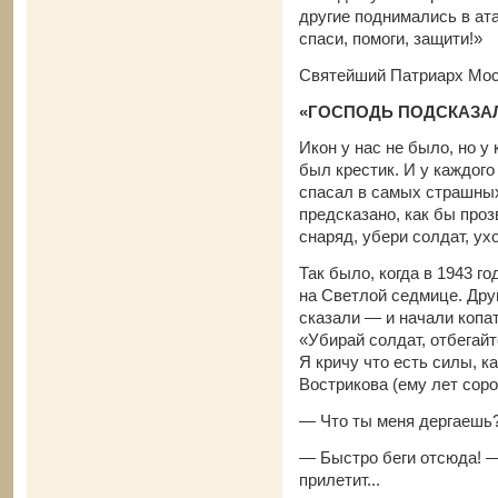
другие поднимались в ат
спаси, помоги, защити!»
Святейший Патриарх Моск
«ГОСПОДЬ ПОДСКАЗАЛ:
Икон у нас не было, но у 
был крестик. И у каждого
спасал в самых страшны
предсказано, как бы проз
снаряд, убери солдат, ух
Так было, когда в 1943 го
на Светлой седмице. Дру
сказали — и начали копа
«Убирай солдат, отбегайт
Я кричу что есть силы, 
Вострикова (ему лет соро
— Что ты меня дергаешь?
— Быстро беги отсюда! 
прилетит...