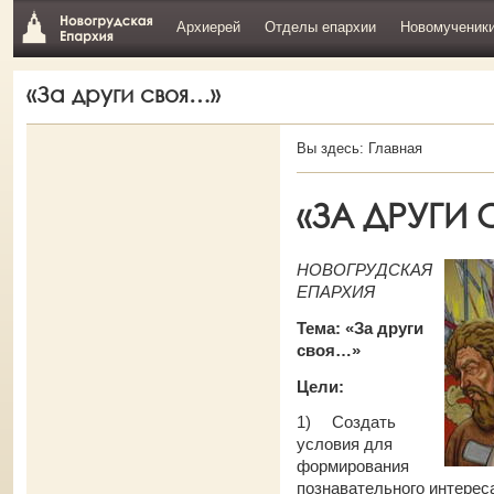
Архиерей
Отделы епархии
Новомученик
«За други своя…»
Вы здесь:
Главная
«ЗА ДРУГИ
НОВОГРУДСКАЯ
ЕПАРХИЯ
Тема: «За други
своя…»
Цели:
1)
Создать
условия для
формирования
познавательного интерес