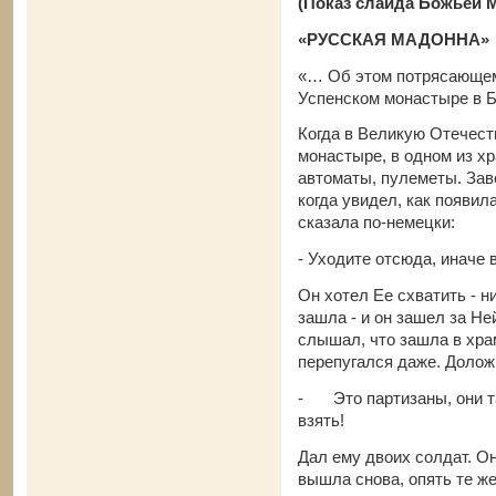
(Показ слайда Божьей 
«РУССКАЯ МАДОННА»
«… Об этом потрясающем 
Успенском монастыре в Б
Когда в Великую Отечест
монастыре, в одном из х
автоматы, пулеметы. За
когда увидел, как появил
сказала по-немецки:
- Уходите отсюда, иначе 
Он хотел Ее схватить - н
зашла - и он зашел за Ней
слышал, что зашла в храм,
перепугался даже. Доложи
-
Это партизаны, они 
взять!
Дал ему двоих солдат. О
вышла снова, опять те ж