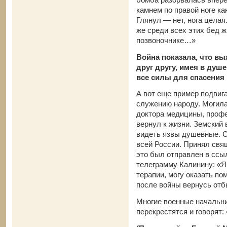
камнем по правой ноге ка
Глянул — нет, нога целая
же среди всех этих бед ж
позвоночнике…»
Война показала, что в
друг другу, имея в душ
все силы для спасения н
А вот еще пример подвиг
служению народу. Могила
доктора медицины, профес
вернул к жизни. Земский 
видеть язвы душевные. 
всей России. Принял свящ
это был отправлен в ссы
телеграмму Калинину: «Я
терапии, могу оказать п
после войны вернусь отб
Многие военные начальни
перекрестятся и говорят: