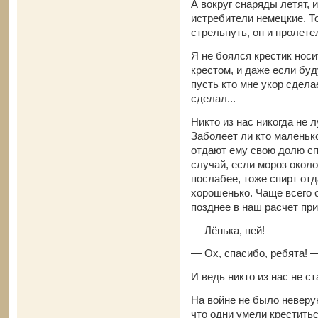
А вокруг снаряды летят,
истребители немецкие. Т
стрельнуть, он и пролет
Я не боялся крестик нос
крестом, и даже если буд
пусть кто мне укор сдела
сделал...
Никто из нас никогда не 
Заболеет ли кто маленьк
отдают ему свою долю сп
случай, если мороз около
послабее, тоже спирт от
хорошенько. Чаще всего 
позднее в наш расчет пр
— Лёнька, пей!
— Ох, спасибо, ребята! —
И ведь никто из нас не с
На войне не было неверу
что одни умели креститься