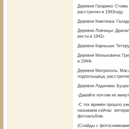
Деревня Гагарино: Стома
расстрелян в 1943году.
Деревня Кмитянка: Галадю
Деревня Ловчицы: Драчил
вести в 1941г.
Деревня Карныши: Тетеру
Деревня Мильковичи: Гр
в 1944г.
Деревня Митрополь: Мас
подпольщица, расстреляна
Деревня Ладеники: Буцке
-Давайте почтим их мину
-С тех времён прошло уже
называем сейчас ветеран
фотоальбом.
(Слайды с фотоснимками