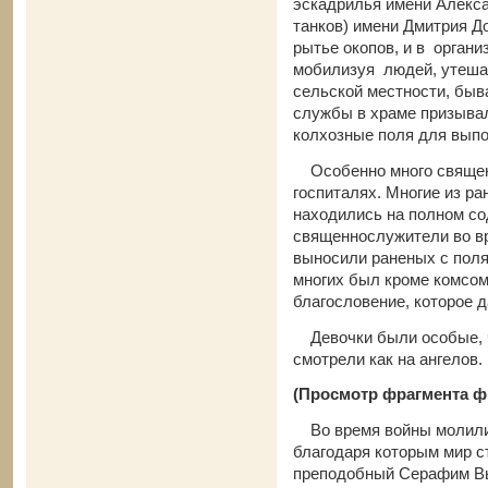
эскадрилья имени Алекса
танков) имени Дмитрия До
рытье окопов, и в орган
мобилизуя людей, утешая
сельской местности, быв
службы в храме призыва
колхозные поля для выпо
Особенно много священ
госпиталях. Многие из р
находились на полном с
священнослужители во вр
выносили раненых с поля 
многих был кроме комсомо
благословение, которое д
Девочки были особые, ч
смотрели как на ангелов
(Просмотр фрагмента ф
Во время войны молились
благодаря которым мир с
преподобный Серафим Вы