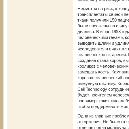
Несмотря на риск, к конц
трансплантаты свиной пе
ткани получили 150 пацие
были посажены на свиную
диализа. В июне 1998 го
человеческими генами, к
выводить шлаки и удлиня
исследователи видят в э
человеческого старения.
создание стада коров, в
кроликов с человеческим
замещать кость. Компани
коровах человеческий ла
иммунную систему. Корпо
Cell Technology сотрудни
будет носителем человеч
например, таких как аль
чтобы поддерживать жидк
Одна из главных проблем
отторжения. Но было откр
отвечает одна молекула 