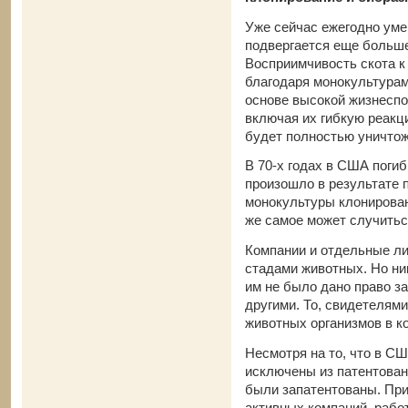
Уже сейчас ежегодно ум
подвергается еще больше
Восприимчивость скота к
благодаря монокультурам
основе высокой жизнеспо
включая их гибкую реакц
будет полностью уничтож
В 70-х годах в США погиб
произошло в результате 
монокультуры клонирован
же самое может случитьс
Компании и отдельные ли
стадами животных. Но ник
им не было дано право 
другими. То, свидетелями
животных организмов в к
Несмотря на то, что в СШ
исключены из патентовани
были запатентованы. Пр
активных компаний, рабо