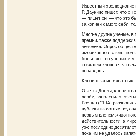
Известный эволюционист
Р. Даукинс пишет, что он
— пишет он, — что это 
за копией самого себя, т
Многие другие ученые, в
премий, также поддержив
человека. Опрос обществ
американцев готовы подв
большинство ученых и мн
создания клонов человек
оправданы.
Клонирование животных
Овечка Долли, клонирова
особи, заполонила газеты
Рослин (США) раззвонили
публики на сотнях неудач
первым клоном животного
действительности, в мир
уже последние десятилет
пока им не удалось запат