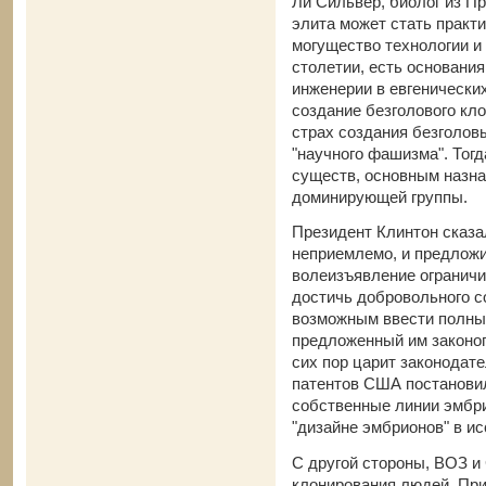
Ли Сильвер, биолог из Пр
элита может стать практ
могущество технологии и
столетии, есть основания
инженерии в евгенически
создание безголового кло
страх создания безголовы
"научного фашизма". Тог
существ, основным назн
доминирующей группы.
Президент Клинтон сказа
неприемлемо, и предложил
волеизъявление огранич
достичь добровольного с
возможным ввести полный
предложенный им законопр
сих пор царит законодат
патентов США постановил
собственные линии эмбри
"дизайне эмбрионов" в и
С другой стороны, ВОЗ и
клонирования людей. Пр