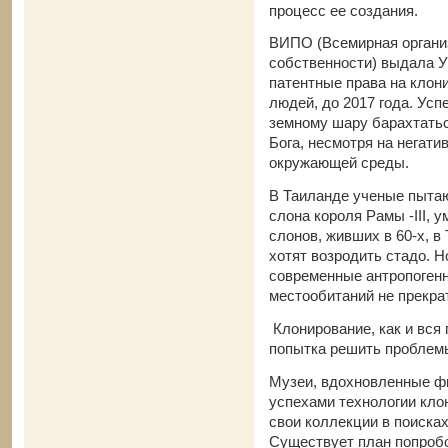
процесс ее создания.
ВИПО (Всемирная органи
собственности) выдала 
патентные права на клон
людей, до 2017 года. Ус
земному шару барахтатьс
Бога, несмотря на негат
окружающей среды.
В Таиланде ученые пытаю
слона короля Рамы -III, у
слонов, живших в 60-х, в
хотят возродить стадо. Н
современные антропоген
местообитаний не прекра
Клонирование, как и вся 
попытка решить проблемы
Музеи, вдохновленные ф
успехами технологии кло
свои коллекции в поиск
Существует план попробо