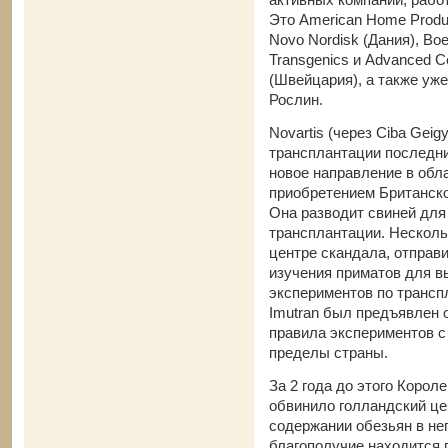
Это American Home Produ
Novo Nordisk (Дания), Bo
Transgenics и Advanced Ce
(Швейцария), а также уж
Рослин.
Novartis (через Ciba Gei
трансплантации последни
новое направление в обл
приобретением Британско
Она разводит свиней для
трансплантации. Несколь
центре скандала, отправ
изучения приматов для 
экспериментов по трансп
Imutran был предъявлен о
правила экспериментов с
пределы страны.
За 2 года до этого Коро
обвинило голландский це
содержании обезьян в не
благополучие находится 