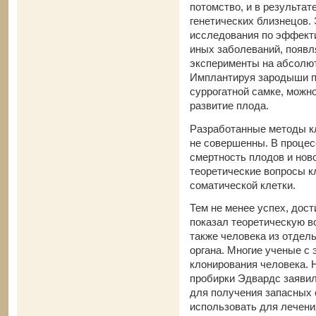
потомство, и в результат
генетических близнецов.
исследования по эффекти
иных заболеваний, появл
эксперименты на абсолют
Имплантируя зародыши п
суррогатной самке, можн
развитие плода.
Разработанные методы к
не совершенны. В проце
смертность плодов и нов
теоретические вопросы к
соматической клетки.
Тем не менее успех, дост
показал теоретическую в
также человека из отдель
органа. Многие ученые с
клонирования человека. Н
пробирки Эдвардс заявил
для получения запасных 
использовать для лечен