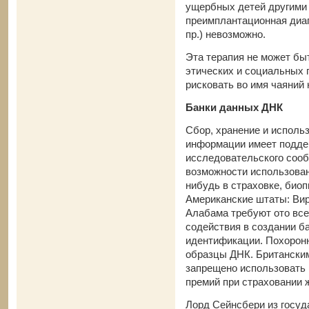
ущербных детей другими 
преимплантационная диаг
пр.) невозможно.
Эта терапия не может бы
этических и социальных 
рисковать во имя чаяний
Банки данных ДНК
Сбор, хранение и исполь
информации имеет поддер
исследовательского соо
возможности использован
нибудь в страховке, био
Американские штаты: Вир
Алабама требуют ото вс
содействия в создании б
идентификации. Похорон
образцы ДНК. Британски
запрещено использовать 
премий при страховании 
Лорд Сейнсбери из госуд