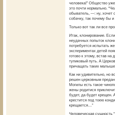
человека!” Общество уже 
это почти нормально. “Ч
обыватель, —: ну, хочет 
собачку, так почему бы и
Только вот так ли все пр
Итак, клонирование. Есл
неудачных попыток клони
потребуется испытать же
экспериментах детей поя
готово к этому, встав на
тупиковый путь. А Церков
причащать таких малыш
Как ни удивительно, но в
решен церковным предани
Могилы есть такое чиноп
жены родитися приключит
будет, да будет крещен. 
крестится под тоею конди
крещается…”
Человеческая сущность “