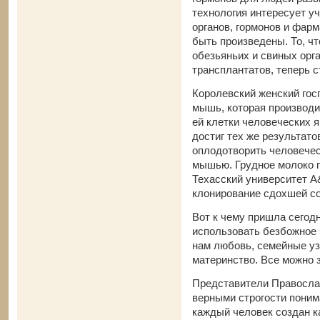
технология интересует уч
органов, гормонов и фар
быть произведены. То, ч
обезьяньих и свиных орг
трансплантатов, теперь 
Королевский женский гос
мышь, которая производи
ей клетки человеческих я
достиг тех же результато
оплодотворить человечес
мышью. Грудное молоко п
Техасский университет A
клонирование сдохшей с
Вот к чему пришла сегодн
использовать безбожное 
нам любовь, семейные уз
материнство. Все можно
Представители Правосла
верными строгости поним
каждый человек создан к