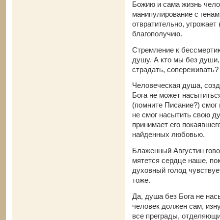
Божию и сама жизнь чело
манипулирование с генам
отвратительно, угрожает 
благополучию.
Стремление к бессмерти
душу. А кто мы без души,
страдать, сопереживать? 
Человеческая душа, созд
Бога не может насытиться
(помните Писание?) смог 
не смог насытить свою д
принимает его покаявшего
найденных любовью.
Блаженный Августин говор
мятется сердце наше, пок
духовный голод чувствуе
тоже.
Да, душа без Бога не нас
человек должен сам, изн
все преграды, отделяющие