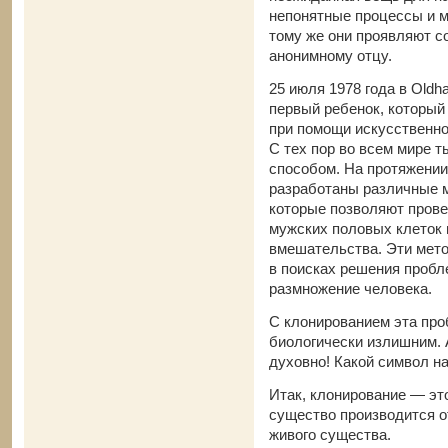
непонятные процессы и мн
тому же они проявляют с
анонимному отцу.
25 июля 1978 года в Oldh
первый ребенок, который
при помощи искусственного
С тех пор во всем мире т
способом. На протяжении
разработаны различные м
которые позволяют прове
мужских половых клеток
вмешательства. Эти мет
в поисках решения пробл
размножение человека.
С клонированием эта про
биологически излишним. 
духовно! Какой символ н
Итак, клонирование — это
существо производится от
живого существа.