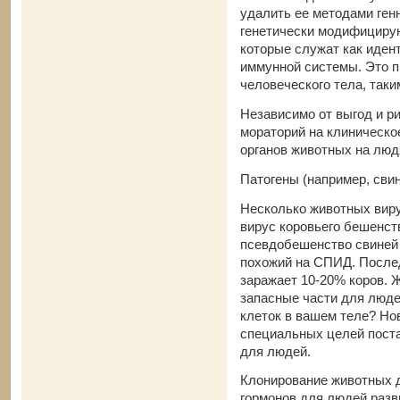
удалить ее методами ген
генетически модифицирую
которые служат как иден
иммунной системы. Это 
человеческого тела, таки
Независимо от выгод и р
мораторий на клиническо
органов животных на людя
Патогены (например, сви
Несколько животных виру
вирус коровьего бешенст
псевдобешенство свиней
похожий на СПИД. Послед
заражает 10-20% коров. 
запасные части для люде
клеток в вашем теле? Но
специальных целей поста
для людей.
Клонирование животных д
гормонов для людей раз