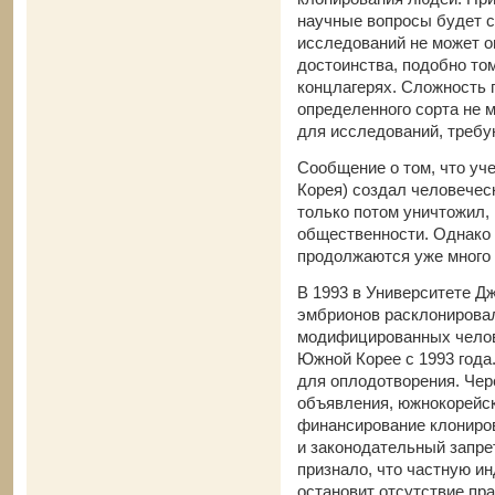
научные вопросы будет 
исследований не может о
достоинства, подобно том
концлагерях. Сложность
определенного сорта не 
для исследований, требу
Сообщение о том, что уч
Корея) создал человеческ
только потом уничтожил,
общественности. Однако 
продолжаются уже много 
В 1993 в Университете Д
эмбрионов расклонировал
модифицированных челов
Южной Корее с 1993 года
для оплодотворения. Чер
объявления, южнокорейск
финансирование клониров
и законодательный запре
признало, что частную и
остановит отсутствие пр