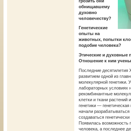
грозить они
обнищавшему
духовно
человечеству?
Генетические
опыты на
животных, попытки кло
подобие человека?
Этические и духовные 
Отношение к ним учены
Последние десятилетия 
развитием одной из глав
молекулярной генетики. У
лабораторных условиях н
рекомбинантные молекул
клетки и ткани растений 
генетики — генетическая
начали разрабатываться 
создаваться генетически
Появилась возможность г
человека, а последнее д