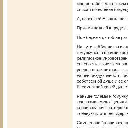
многие тайны масонским 
описал появление гомунку
А, папенька! Я зажил не 
Прижми нежней к груди св
Но - бережно, чтоб не ра
На пути каббалистов и а
гомункулов в прежние век
религиозное мировоззрен
опасность таких экспери
уверенно как никогда - в
нашей бездуховности, бе
собственной душе и ее с
бессмертной своей душе 
Раньше големы и гомунку
так называемого “цивили
клонирования с нетерпен
тленную плоть бессмертн
Само слово “клонирование