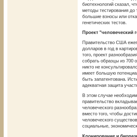
биотехнологий сказал, ч
методы тестирования до т
большие взносы или отка
генетических тестов.
Проект "человеческий 
Правительство США ежег
долларов в год в картиро
того, проект разнообрази
собрать образцы из 700 
никто не консультировалс
имеет большую потенциа
быть запатентована. Исти
адекватная защита участ
В этом случае необходимо
правительство вкладывае
человеческого разнообра
вместо того, чтобы дости
человеческого существов
социальные, экономическ
Клонирование и биораз