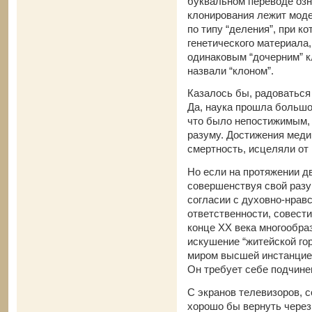
буквальном переводе озна
клонирования лежит мод
по типу “деления”, при к
генетического материала,
одинаковым “дочерним” к
назвали “клоном”.
Казалось бы, радоваться 
Да, наука прошла большой
что было непостижимым,
разуму. Достижения меди
смертность, исцеляли от
Но если на протяжении дв
совершенствуя свой разу
согласии с духовно-нрав
ответственности, совести
конце XX века многообра
искушение “житейской го
миром высшей инстанцией
Он требует себе подчине
С экранов телевизоров, с
хорошо бы вернуть чере