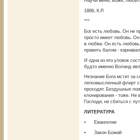
Научи меня, Боже, любит
1886, К.Р.
***
Бог есть любовь. Он не п
просто имеет любовь. Он
в любви. Он есть любовь
править балом - карнава
И одна из его уловок сос
будто именно Воланд яв
Незнание Бога мстит за с
легкомысленный флирт с
проходят. Бездушные пои
клонирования - тоже. Не 
Господи, не сбиться с пут
ЛИТЕРАТУРА
•
Евангелие
•
Закон Божий