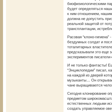
биофизиологическими пар
будет определяться наш
к ним отношением, наши
должна не допустить при
реальной защитой от потр
трансплантации, истребл
Расовая “клоно-гигиена” 
бездумных солдат и посл
тоталитарных властителе
предсказывали это еще з
экспериментов писатели
И не только фантасты! Ещ
“Энциклопедии” писал, ка
на каждой из дверей кото
музыканты… Он открывает
чане выращиваются чел
Сегодня клонирование о
предметом широкомасшта
естественных людьми иск
создать управляемое ове