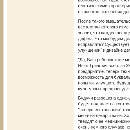
генетическими характери
сырье для включения доп
После такого вмешательс
все клетки которого изм
значит, что каждое посл
дефект. Что мы будем де
исправлять? Существует 
улучшении" и дизайне де
"Да, Ваш ребенок тоже м
Ньют Грингрич всего за 2
предприятие, теперь тех
возможность для букваль
попыток улучшить будуще
культурных предрассудко
Будучи разрешена однажд
будет подвластна контро
"совершенствования" точн
многими лекарствами. Х
твердят о ее медицински
очень немного случаев, к