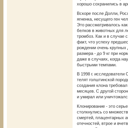
хорошо сохранились в ар
Вскоре после Долли, Рос
ягненка, несущего ген че
Это рассматривалось как
белков в животных для л
тромбоз. Как и в случае 
факт, что успеху предше
рождении очень крупных
размера - до 9 кг при нор
даже в случаях, когда на
быстрыми темпами.
В 1998 г. исследователи
телят голштинской пород
создания клона требовал 
месяцев. С другой сторо
и умирал или уничтожалс
Клонирование - это серь
столкнулись со множеств
смертей, плацентарных 
отечностей, втрое и вче