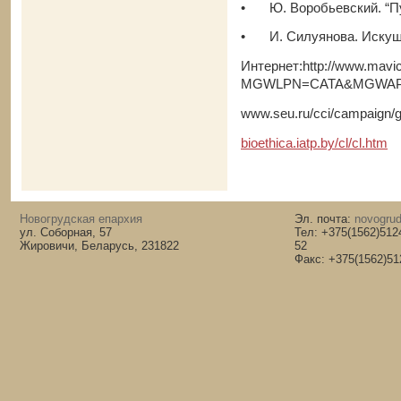
•
Ю. Воробьевский. “Пу
•
И. Силуянова. Искуше
Интернет:http://www.mavi
MGWLPN=CATA&MGWAPP
www.seu.ru/cci/campaign/g
bioethica.iatp.by/cl/cl.htm
Новогрудская епархия
Эл. почта:
novogrud
ул. Соборная, 57
Тел: +375(1562)512
Жировичи, Беларусь, 231822
52
Факс: +375(1562)51