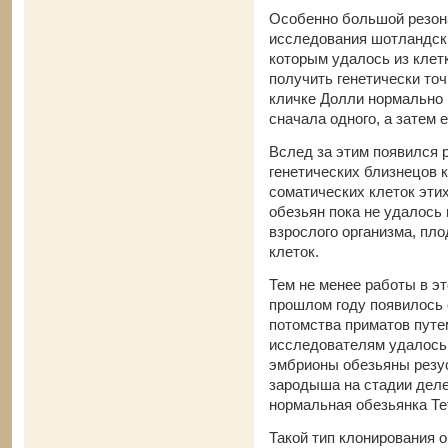
Особенно большой резон
исследования шотландски
которым удалось из кле
получить генетически то
кличке Долли нормально 
сначала одного, а затем 
Вслед за этим появился 
генетических близнецов к
соматических клеток этих
обезьян пока не удалось
взрослого организма, пл
клеток.
Тем не менее работы в эт
прошлом году появилось
потомства приматов пут
исследователям удалось 
эмбрионы обезьяны резу
зародыша на стадии деле
нормальная обезьянка Те
Такой тип клонирования 