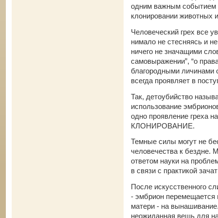
одним важным событием 
клонировании животных и
Человеческий грех все ув
нимало не стесняясь и н
ничего не значащими слов
самовыражении”, “о права
благородными личинами о
всегда проявляет в посту
Так, детоубийство назыв
использование эмбрионов
одно проявление греха на
КЛОНИРОВАНИЕ.
Темные силы могут не бе
человечества к бездне. 
ответом науки на проблем
в связи с практикой зачат
После искусственного сл
- эмбрион перемещается в
матери - на вынашивание.
неожиданная вещь для н