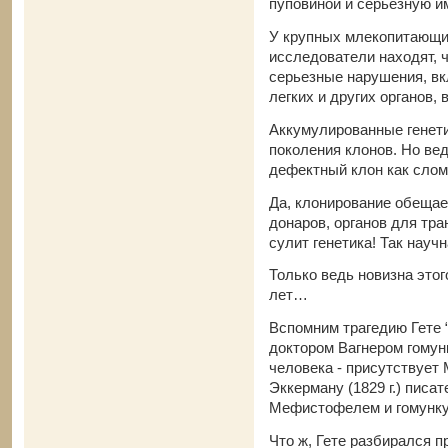
пуповиной и серьезную и
У крупных млекопитающих
исследователи находят, 
серьезные нарушения, в
легких и других органов,
Аккумулированные генет
поколения клонов. Но ве
дефектный клон как сло
Да, клонирование обещае
донаров, органов для тра
сулит генетика! Так науч
Только ведь новизна этог
лет…
Вспомним трагедию Гете 
доктором Вагнером гомун
человека - присутствует
Эккерману (1829 г.) писа
Мефистофелем и гомунк
Что ж, Гете разбирался 