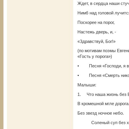
Ждет, в сердца наши стуч
Нимб над головой лучится
Поскорее на порог,
Настежь дверь, и, -
«Здравствуй, Бог!»
(по мотивам поэмы Евген
«Гость у порога»)
•
Песня «Господи, я 
•
Песня «Смерть нико
Малыши:
1.
Что наша жизнь без 
В кромешной мгле дорога
Без звезд ночное небо.
Соленый суп без хл