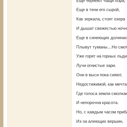
Еще чернеют чащи бора;
Еще в тени его сырой,
Как зеркала, стоят озера
И дышат свежестью ночн
Еще в синеющих долинах
Плывут туманы…Но смот
Уже горят на горных льд
Лучи огнистые зари.
Они в выси пока сияют,
Недостижимой, как мечта
Где голоса земли смолка
И непорочна красота.
Но, с каждым часом при
Из-за алеющих вершин,