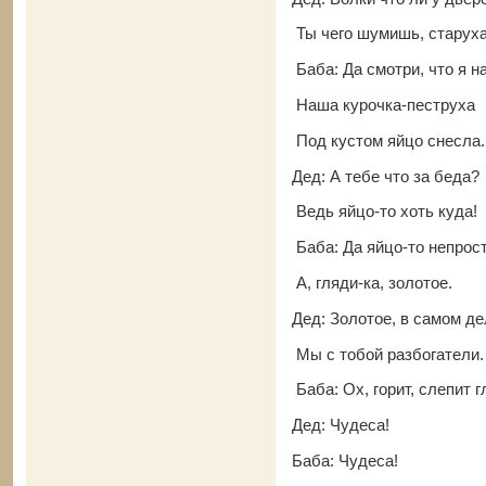
Ты чего шумишь, старух
Баба: Да смотри, что я 
Наша курочка-пеструха
Под кустом яйцо снесла.
Дед: А тебе что за беда?
Ведь яйцо-то хоть куда!
Баба: Да яйцо-то непрост
А, гляди-ка, золотое.
Дед: Золотое, в самом д
Мы с тобой разбогатели.
Баба: Ох, горит, слепит г
Дед: Чудеса!
Баба: Чудеса!