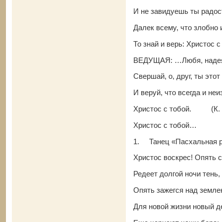
И не завидуешь ты радос
Далек всему, что злобно 
То знай и верь: Христос
ВЕДУЩАЯ: …Любя, надеяс
Свершай, о, друг, ты этот
И веруй, что всегда и не
Христос с тобой. (К. Р
Христос с тобой…
1.
Танец «Пасхальная 
Христос воскрес! Опять 
Редеет долгой ночи тень,
Опять зажегся над земл
Для новой жизни новый д