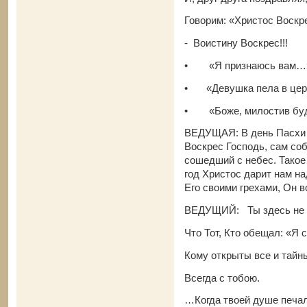
Говорим: «Христос Воскр
- Воистину Воскрес
•
«Я признаюсь вам
•
«Девушка пела в це
•
«Боже, милостив бу
ВЕДУЩАЯ: В день Пасхи в
Воскрес Господь, сам соб
сошедший с небес. Такое
год Христос дарит нам н
Его своими грехами, Он в
ВЕДУЩИЙ: Ты здесь не о
Что Тот, Кто обещал: «Я 
Кому открыты все и тайны
Всегда с тобою.
…Когда твоей душе печал