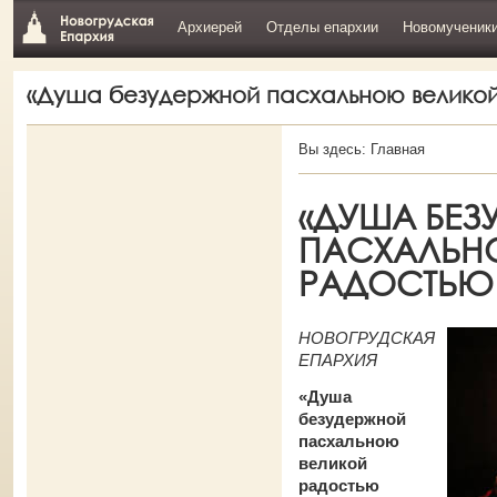
Архиерей
Отделы епархии
Новомученик
«Душа безудержной пасхальною велико
Вы здесь:
Главная
«ДУША БЕЗ
ПАСХАЛЬН
РАДОСТЬЮ
НОВОГРУДСКАЯ
ЕПАРХИЯ
«Душа
безудержной
пасхальною
великой
радостью