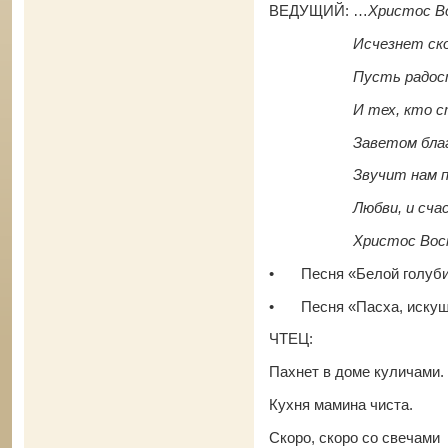
ВЕДУЩИЙ: …
Христос Во
Исчезнет скорби 
Пусть радость ца
И тех, кто стар, и
Заветом благост
Звучит нам песня
Любви, и счастья,
Христос Воскр
•
Песня «Белой голуб
•
Песня «Пасха, иску
ЧТЕЦ:
Пахнет в доме куличами.
Кухня мамина чиста.
Скоро, скоро со свечами