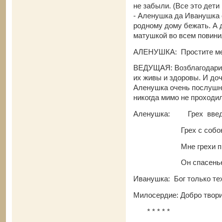
не забыли. (Все это дети
- Аленушка да Иванушка с
родному дому бежать. А
матушкой во всем повини
АЛЕНУШКА: Простите мен
ВЕДУЩАЯ: Возблагодарили
их живы и здоровы. И доч
Аленушка очень послушно
никогда мимо не проходи
Аленушка: Грех введет
Грех с собою не
Мне грехи прости
Он спасенье все
Иванушка: Бог только тех
Милосердие: Добро твори
* * * * *