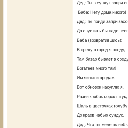
Дед: Ты в сундук запри е
Баба: Нету дома никого!
Дед: Ты пойди запри засо
Да спустить бы надо псов
Баба (возвратившись):
В среду в город я поеду,
Там базар бывает в сред
Богатеев много там!
Им яичко и продам.
Вот обновок накуплю я,
Разных юбок сорок штук
Шаль в цветочках голуб
До краев набью сундук.
Дед: Что ты мелешь неб