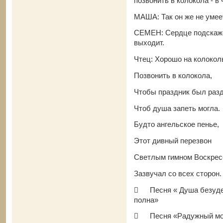
позвонить в колокола - в
МАША: Так он же не умее
СЕМЕН: Сердце подскажет
выходит.
Чтец: Хорошо на колокол
Позвонить в колокола,
Чтобы праздник был раз
Чтоб душа запеть могла.
Будто ангельское пенье,
Этот дивный перезвон
Светлым гимном Воскрес
Зазвучал со всех сторон

Песня « Душа безуд
полна»

Песня «Радужный м