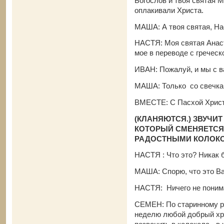
Богослов и твоя святая 
оплакивали Христа.
МАША: А твоя святая, На
НАСТЯ: Моя святая Анаст
мое в переводе с греческ
ИВАН: Пожалуй, и мы с 
МАША: Только со свечкам
ВМЕСТЕ: С Пасхой Христ
(КЛАНЯЮТСЯ.) ЗВУЧИ
КОТОРЫЙ СМЕНЯЕТСЯ
РАДОСТНЫМИ КОЛОК
НАСТЯ : Что это? Никак б
МАША: Спорю, что это Ва
НАСТЯ: Ничего не понима
СЕМЕН: По старинному р
неделю любой добрый хри