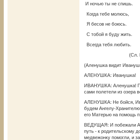
И ночью ты не спишь.
Когда тебе молюсь,
Я бесов не боюсь.
С тобой я буду жить.
Всегда тебя любить.
(Сл. В. Шам
(Аленушка видит Иванушк
АЛЕНУШКА: Иванушка!
ИВАНУШКА: Аленушка! Гу
сами полетели из озера в
АЛЕНУШКА: Не бойся, Ив
будем Ангелу-Хранителю 
его Матерью на помощь п
ВЕДУЩАЯ: И побежали Ал
путь - к родительскому д
медвежонку помогли, и за