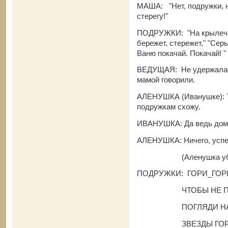
МАША: "Нет, подружки, не
стерегу!"
ПОДРУЖКИ: "На крылечке 
бережет, стережет," "Сер
Ваню покачай. Покачай! "
ВЕДУЩАЯ: Не удержалась
мамой говорили.
АЛЕНУШКА (Иванушке): Ты
подружкам схожу.
ИВАНУШКА: Да ведь дома
АЛЕНУШКА: Ничего, успе
(Аленушка убегает.
ПОДРУЖКИ: ГОРИ_ГОР
ЧТОБЫ НЕ ПОГ
ПОГЛЯДИ НА Н
ЗВЕЗДЫ ГОРЯ