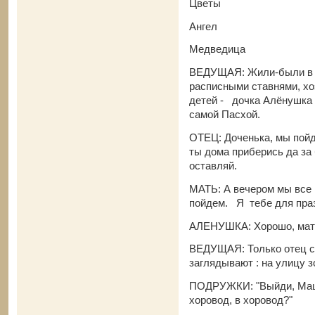
Цветы
Ангел
Медведица
ВЕДУЩАЯ: Жили-были в о
расписными ставнями, хо
детей - дочка Алёнушка 
самой Пасхой.
ОТЕЦ: Доченька, мы пойде
ты дома приберись да за 
оставляй.
МАТЬ: А вечером мы все 
пойдем. Я тебе для праз
АЛЕНУШКА: Хорошо, мату
ВЕДУЩАЯ: Только отец с
заглядывают : на улицу зо
ПОДРУЖКИ: "Выйди, Маша,
хоровод, в хоровод?"