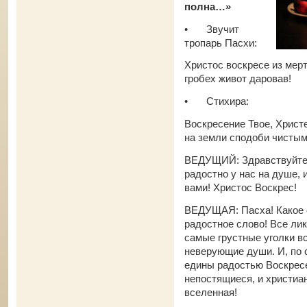
полна…»
•
Звучит
тропарь Пасхи:
Христос воскресе из мер
гробех живот даровав!
•
Стихира:
Воскресение Твое, Христе
на земли сподоби чистым
ВЕДУЩИЙ: Здравствуйте, 
радостно у нас на душе, 
вами! Христос Воскрес!
ВЕДУЩАЯ: Пасха! Какое 
радостное слово! Все лик
самые грустные уголки в
неверующие души. И, по 
едины радостью Воскресе
непостящиеся, и христиан
вселенная!