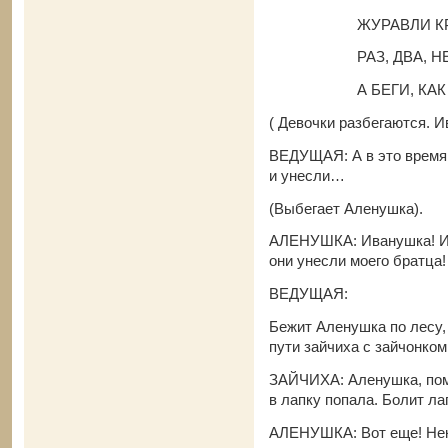
ЖУРАВЛИ КРИ
РАЗ, ДВА, НЕ 
А БЕГИ, КАК О
( Девочки разбегаются. И
ВЕДУЩАЯ: А в это время 
и унесли…
(Выбегает Аленушка).
АЛЕНУШКА: Иванушка! Ива
они унесли моего братца!
ВЕДУЩАЯ:
Бежит Аленушка по лесу, 
пути зайчиха с зайчонком
ЗАЙЧИХА: Аленушка, помо
в лапку попала. Болит ла
АЛЕНУШКА: Вот еще! Неко