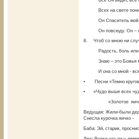
Всех на свете поним
Он Спаситель мой и
Он повсюду. Он – ж
8.
Чтоб со мною ни слу
Радость, боль или 
Знаю – это Божья м
И она со мной - все
•
Песни «Темно круго
•
«Чудо выше всех ч
«Золотое яичк
Ведущая: Жили-были дед 
Снесла курочка яичко -
Баба: Эй, старик, проснис
Дед: Волки что ли у двер