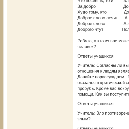
Что посеешь, то и Зл
За добро Добра н
Худо тому, кто Доб
Доброе слово лечит А з
Доброе слово А зло
Доброго чтут Полов
Ребята, а кто из вас мож
человек?
Ответы учащихся.
Учитель: Согласны ли вы
отношения к людям явля
Давайте порассуждаем. П
оказался в критической с
прорубь. Кроме вас вокруг
помощи. Как вы поступит
Ответы учащихся.
Учитель: Зло противореч
злым?
Ответы учащихся.