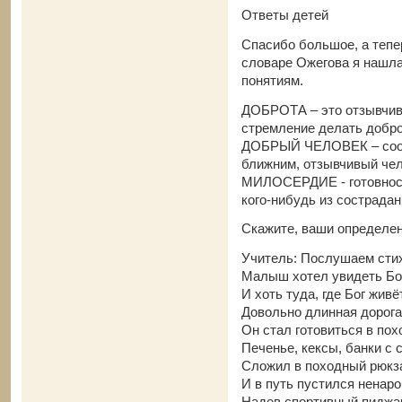
Ответы детей
Спасибо большое, а тепе
словаре Ожегова я нашл
понятиям.
ДОБРОТА – это отзывчив
стремление делать доб
ДОБРЫЙ ЧЕЛОВЕК – соот
ближним, отзывчивый че
МИЛОСЕРДИЕ - готовност
кого-нибудь из сострада
Скажите, ваши определен
Учитель: Послушаем сти
Малыш хотел увидеть Бо
И хоть туда, где Бог живёт
Довольно длинная дорога
Он стал готовиться в пох
Печенье, кексы, банки с 
Сложил в походный рюкз
И в путь пустился ненаро
Надев спортивный пиджа