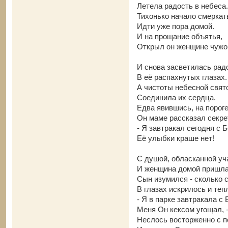
Летела радость в небеса.
Тихонько начало смеркат
Идти уже пора домой.
И на прощание объятья,
Открыл он женщине чужо
И снова засветилась рад
В её распахнутых глазах.
А чистоты небесной свят
Соединила их сердца.
Едва явившись, на пороге
Он маме рассказал секре
- Я завтракал сегодня с Б
Её улыбки краше нет!
С душой, обласканной уч
И женщина домой пришла
Сын изумился - сколько 
В глазах искрилось и теп
- Я в парке завтракала с 
Меня Он кексом угощал, 
Неслось восторженно с по