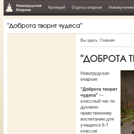
Архиерей
Отделы епархии
Новомученик
"Доброта творит чудеса"
Вы здесь:
Главная
"ДОБРОТА Т
Новогрудская
епархия
"Доброта творит
чудеса"
—
классный час по
духовно-
нравственному
воспитанию для
учащихся 6-7
классов