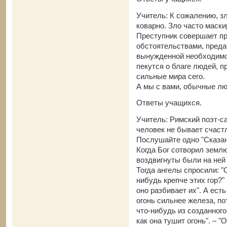
Учитель: К сожалению, зл
коварно. Зло часто маски
Преступник совершает пр
обстоятельствами, преда
вынужденной необходимос
пекутся о благе людей, п
сильные мира сего.
А мы с вами, обычные лю
Ответы учащихся.
Учитель: Римский поэт-с
человек не бывает счастл
Послушайте одно "Сказан
Когда Бог сотворил землю
воздвигнуты были на ней
Тогда ангелы спросили: "
нибудь крепче этих гор?" 
оно разбивает их". А ест
огонь сильнее железа, пот
что-нибудь из созданного 
как она тушит огонь". – "