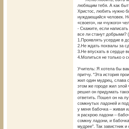
любящим тебя. А как быть
Христос, любить нужно б
нуждающийся человек. Не
«своего», ни «чужого» че
- Скажите, если написать
все ли станут добрыми? 
1.Проявлять усердие в д
2.Не ждать похвалы за с
3.Не впускать в сердце 
4.Молиться не только о с
Учитель: Я хотела бы ва
притчу. “Эта история пр
жил один мудрец, слава о
этом же городе жил злой 
решил он придумать такой
ответить. Пошел он на лу
сомкнутых ладоней и поду
у меня бабочка – живая и
я раскрою ладони – бабоч
сомкну ладони, и бабочка 
мудрее”. Так завистник и