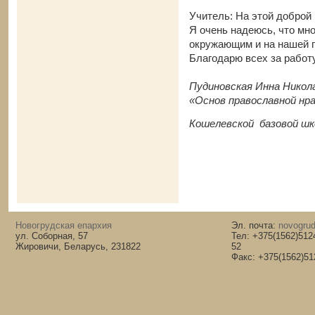
Учитель: На этой доброй
Я очень надеюсь, что мн
окружающим и на нашей 
Благодарю всех за работу
Пудиновская Инна Никол
«Основ православной н
Кошелевской базовой шк
Новогрудская епархия
Эл. почта:
novogrud
ул. Соборная, 57
Тел: +375(1562)512
Жировичи, Беларусь, 231822
52
Факс: +375(1562)51