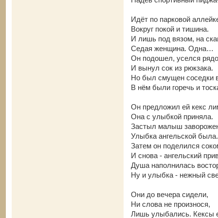
Идёт по парковой аллейк
Вокруг покой и тишина.
И лишь под вязом, на ска
Седая женщина. Одна…
Он подошел, уселся рядо
И вынул сок из рюкзака.
Но был смущен соседки в
В нём были горечь и тоск
Он предложил ей кекс ли
Она с улыбкой приняла.
Застыл малыш заворожен
Улыбка ангельской была.
Затем он поделился соко
И снова - ангельский прив
Душа наполнилась востор
Ну и улыбка - нежный све
Они до вечера сидели,
Ни слова не произнося,
Лишь улыбались. Кексы 