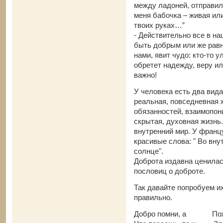
между ладоней, отправилс
меня бабочка – живая или
твоих руках…”
- Действительно все в на
быть добрым или же рав
нами, явит чудо: кто-то 
обретет надежду, веру и
важно!
У человека есть два вида
реальная, повседневная ж
обязанностей, взаимопон
скрытая, духовная жизнь.
внутренний мир. У францу
красивые слова: " Во вну
солнце".
Доброта издавна ценилас
пословиц о доброте.
Так давайте попробуем их
правильно.
Добро помни, а По