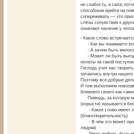
не слабость, а сила, пот
способным прийти на пом
сопереживать — это приз
слёзы сочувствия к друг
означают наличие у чело
- Какое слово встречаетс
- Как вы понимаете его
- А зачем быть милосер
- Может ли быть выгод
оплаты за такой поступок
Господь учит нас творить
затаились внутри нашего
Поэтому все добрые дела
И тем выполняем новоза
ближнего своего как сам
Помощь, за которую мы 
(корысти) называется бе
- Какое слово имеет зн
(благотворительность)
- В чём это может проя
людям)
Легко любить, быть ми