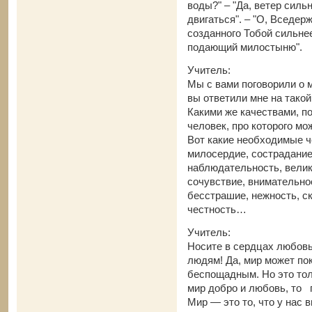
воды?" – "Да, ветер сильн
двигаться". – "О, Вседер
созданного Тобой сильнее
подающий милостыню".
Учитель:
Мы с вами поговорили о м
вы ответили мне на такой
Какими же качествами, п
человек, про которого мо
Вот какие необходимые ч
милосердие, сострадание
наблюдательность, велик
сочувствие, внимательно
бесстрашие, нежность, с
честность…
Учитель:
Носите в сердцах любовь
людям! Да, мир может пок
беспощадным. Но это тол
мир добро и любовь, то 
Мир — это то, что у нас в