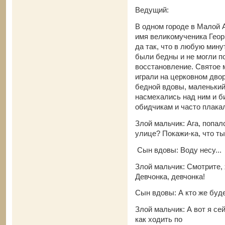
Ведущий:
В одном городе в Малой 
имя великомученика Георг
да так, что в любую мину
были бедны и не могли по
восстановление. Святое м
играли на церковном дво
бедной вдовы, маленький 
насмехались над ним и би
обидчикам и часто плака
Злой мальчик: Ага, попал
улице? Покажи-ка, что т
Сын вдовы: Воду несу...
Злой мальчик: Смотрите, х
Девчонка, девчонка!
Сын вдовы: А кто же буде
Злой мальчик: А вот я се
как ходить по