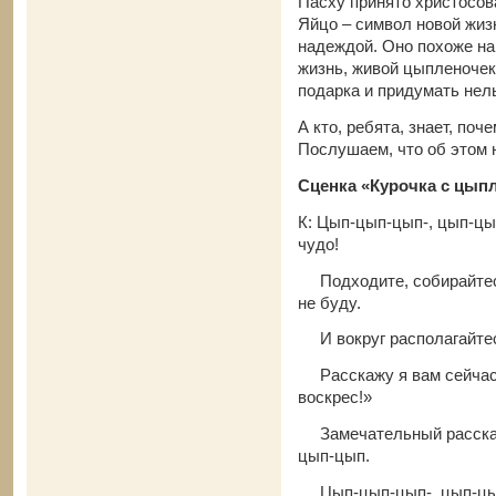
Пасху принято христосов
Яйцо – символ новой жизн
надеждой. Оно похоже на 
жизнь, живой цыпленочек
подарка и придумать нел
А кто, ребята, знает, поч
Послушаем, что об этом 
Сценка «Курочка с цып
К: Цып-цып-цып-, цып-
чудо!
Подходите, собир
не буду.
И вокруг располаг
Расскажу я вам 
воскрес!»
Замечательный рас
цып-цып.
Цып-цып-цып-, цып