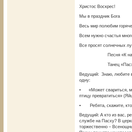
Христос Воскрес!
Мы в праздник Бога
Весь мир полюбим горяче
Всем нужно счастья мног
Все просят солнечных лу
Песня «К нам пр
Танец «Пасхальн
Ведущий: Знаю, любите в
одну:
•
«Может свариться, м
птицу превратиться» (Яй
•
Ребята, скажите, кт
Ведущий: А кто из вас, р
службе на Пасху? В церк
торжественно – Всенощн