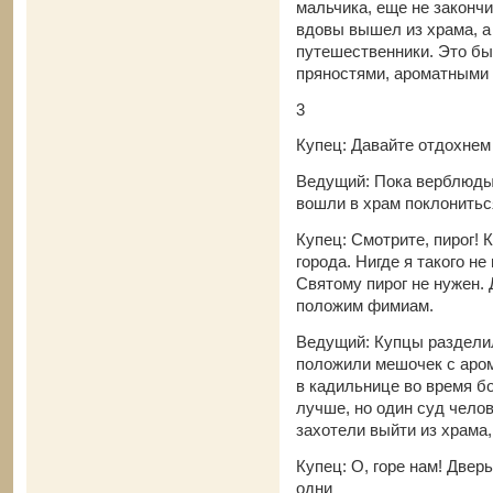
мальчика, еще не закончи
вдовы вышел из храма, а
путешественники. Это бы
пряностями, ароматными
3
Купец: Давайте отдохнем 
Ведущий: Пока верблюды 
вошли в храм поклонитьс
Купец: Смотрите, пирог! 
города. Нигде я такого не
Святому пирог не нужен. 
положим фимиам.
Ведущий: Купцы разделил
положили мешочек с аро
в кадильнице во время б
лучше, но один суд челов
захотели выйти из храма,
Купец: О, горе нам! Дверь
одни