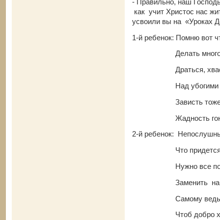
- Правильно, наш Господ
как учит Христос нас жи
усвоили вы на «Уроках 
1-й ребенок: Помню вот чт
Делать многого 
Драться, хвастать,
Над убогими сме
Зависть тоже ни 
Жадность гонит н
2-й ребенок: Непослушны
Что придется веч
Нужно все поро
Заменить на доб
Самому ведь так
Чтоб добро ходи