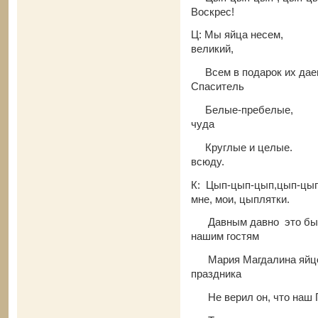
Воскрес!
Ц: Мы яйца несе
великий,
Всем в подарок и
Спаситель
Белые-пребелые
чуда
Круглые и цел
всюду.
К: Цып-цып-цып,цып
мне, мои, цыплятки.
Давным давно эт
нашим гостям
Мария Магдалина яйцо 
праздника
Не верил он, что наш 