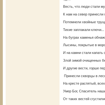
Весть, что люди стали му
К нам на север принесли г
Потемнели хвойные тру
Тихие заплакали ключи...
На буграх каменья обна
Лысины, покрытые в моро
И на камни стали капать
Злой зимой очищенных бе
И другие вести, горше пе
Принесли скворцы в лес
На кресте распятый, все
Умер Бог, Спаситель наш
От таких вестей сгустили