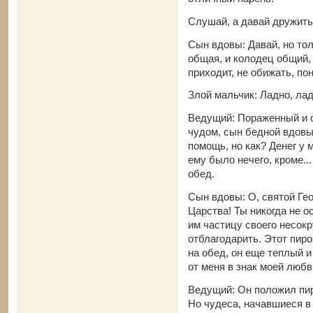
Слушай, а давай дружит
Сын вдовы: Давай, но тол
общая, и колодец общий, 
приходит, не обижать, по
Злой мальчик: Ладно, лад
Ведущий: Пораженный и 
чудом, сын бедной вдовы 
помощь, но как? Денег у 
ему было нечего, кроме..
обед.
Сын вдовы: О, святой Ге
Царства! Ты никогда не 
им частицу своего несок
отблагодарить. Этот пирог
на обед, он еще теплый и
от меня в знак моей любв
Ведущий: Он положил пир
Но чудеса, начавшиеся в