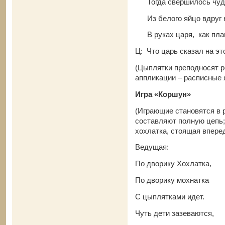
Тогда свершилось чудо
Из белого яйцо вдруг к
В руках царя, как пла
Ц: Что царь сказал на эт
(Цыплятки преподносят р
аппликации – расписны
Игра «Коршун»
(Играющие становятся в р
составляют полную цепь;
хохлатка, стоящая впере
Ведущая:
По дворику Хохлатка,
По дворику мохнатка
С цыплятками идет.
Чуть дети зазеваются,