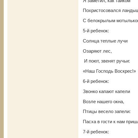
Я заметил, как тайком
Похристосовался ланды
С белокрылым мотылько
5-й ребенок:
Солнца теплые лучи
Озаряют лес,
И поют, звенят ручьи:
«Наш Господь Воскрес!»
6-й ребенок:
Звонко капают капели
Возле нашего окна,
Птицы весело запели:
Пасха в гости к нам приш
7-й ребенок: