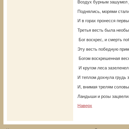
Воздух бурным зашумел 
Поднялись, морями стали
И в горах пронесся первы
Третья весть была необ
Бог воскрес, и смерть п
Эту весть победную при
Богом воскрешенная весн
И кругом леса зазеленел
И теплом дохнула грудь 
И, внимая трелям солов
Ландыши и розы зацвели
Наверх