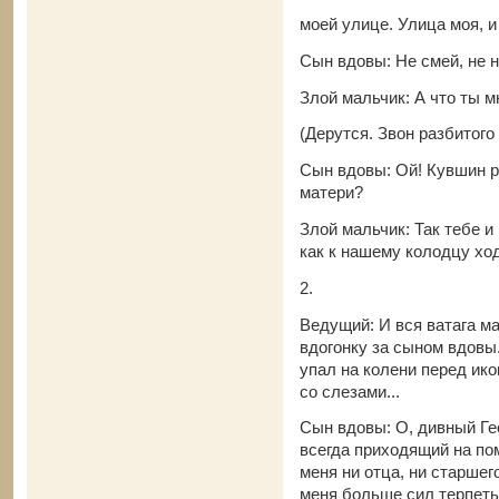
моей улице. Улица моя, и
Сын вдовы: Не смей, не н
Злой мальчик: А что ты м
(Дерутся. Звон разбитого
Сын вдовы: Ой! Кувшин р
матери?
Злой мальчик: Так тебе и
как к нашему колодцу 
2.
Ведущий: И вся ватага м
вдогонку за сыном вдовы
упал на колени перед ик
со слезами...
Сын вдовы: О, дивный Ге
всегда приходящий на по
меня ни отца, ни старшего
меня больше сил терпеть