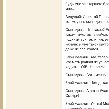
будь мне за старшего бр
мне…
Ведущий: И святой Георг
тот же день сын вдовы п
Сын вдовы: Что такое? Е
таким тяжелым, а сейчас 
подниму три таких, как эт
казалась мне такой круто
даже не запыхался...
Злой мальчик: Ага, тепер
что мать родная не узна
ходить... Ой!.. Не понял.
Сын вдовы: Вот именно!
Злой мальчик: Чем дока
Сын вдовы: А вот сейчас
Смотри!
Злой мальчик: Ух, ты! Мо
отличный парень.