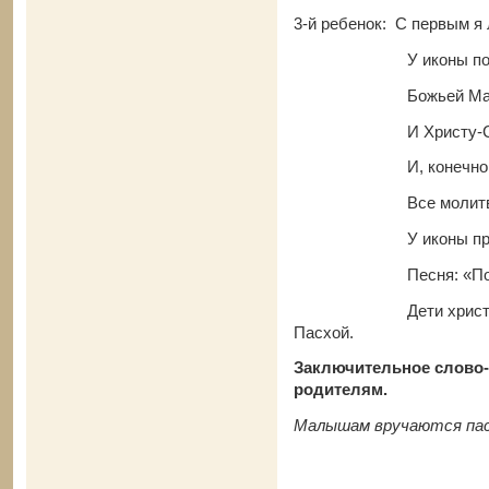
3-й ребенок: С первым я
У иконы помо
Божьей Матери 
И Христу-Спас
И, конечно же, ещ
Все молитвы, чт
У иконы проч
Песня: «Поселили
Дети христосуются,
Пасхой.
Заключительное слово-
родителям.
Малышам вручаются пас