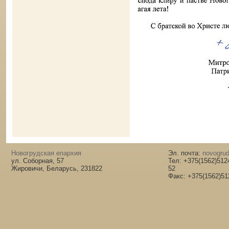
Новогрудская епархия
Эл. почта:
novogrud
ул. Соборная, 57
Тел: +375(1562)512
Жировичи, Беларусь, 231822
52
Факс: +375(1562)51