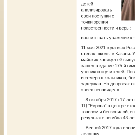
детей
анализировать
свои поступки с
точки зрения
нравственности и веры;
воспитывать уважение к 
11 мая 2021 года всю Рос
стенах школы в Казани. У
майских каникул её выпу
зашел в здание 175-й ги
учеников и учителей. По
и семеро школьников, бо
задержан. На допросах он
«всех ненавидел».
…8 октября 2017 г.17-ле
ТЦ "Европа" в центре сто
топором и бензопилой, сп
результате погибла 43-л
…Весной 2017 года слони
дедушку.