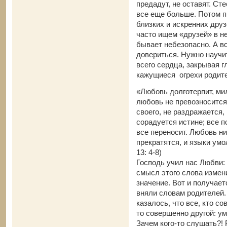
предадут, не оставят. С
все еще больше. Потом 
близких и искренних друз
часто ищем «друзей» в н
бывает небезопасно. А вс
довериться. Нужно науч
всего сердца, закрывая 
кажущиеся огрехи родит
«Любовь долготерпит, ми
любовь не превозносится,
своего, не раздражается,
сорадуется истине; все п
все переносит. Любовь ни
прекратятся, и языки умол
13: 4-8)
Господь учил нас Любви:
смысл этого слова измен
значение. Вот и получает
вняли словам родителей. 
казалось, что все, кто с
то совершенно другой: ум
Зачем кого-то слушать?! 