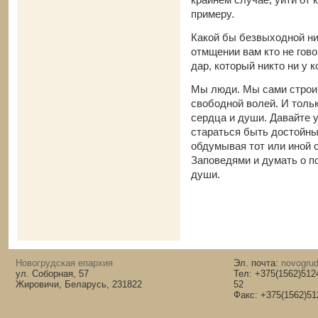
примеру.
Какой бы безвыходной ни
отмщении вам кто не гово
дар, который никто ни у к
Мы люди. Мы сами строим
свободной волей. И толь
сердца и души. Давайте у
стараться быть достойны
обдумывая тот или иной с
Заповедями и думать о п
души.
Новогрудская епархия
Эл. почта:
novogrud
ул. Соборная, 57
Тел: +375(1562)512
Жировичи, Беларусь, 231822
52
Факс: +375(1562)51