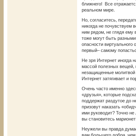
ближнего! Все отражаетс
реальном мире.
Но, согласитесь, переда
никогда не почувствуем в
ним рядом, не глядя ему 
тоже могут быть разными
опасности виртуального о
первый– самому попастьс
Не зря Интернет иногда 
массой полезных вещей, 
незащищенные молитвой 
Интернет затягивает и по
Очень часто именно здес
«друзья», которые подска
поддержат раздутое до 
призовут наказать «обидч
ими руководит? Точно не
вы становитесь марионет
Неужели вы правда думае
вам большего добра, чем 