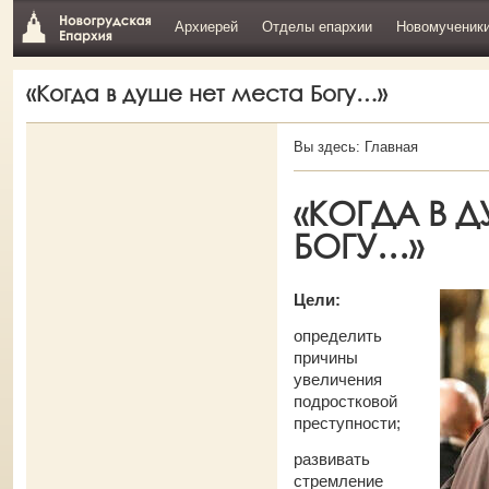
Архиерей
Отделы епархии
Новомученик
«Когда в душе нет места Богу…»
Вы здесь:
Главная
«КОГДА В Д
БОГУ…»
Цели:
определить
причины
увеличения
подростковой
преступности;
развивать
стремление