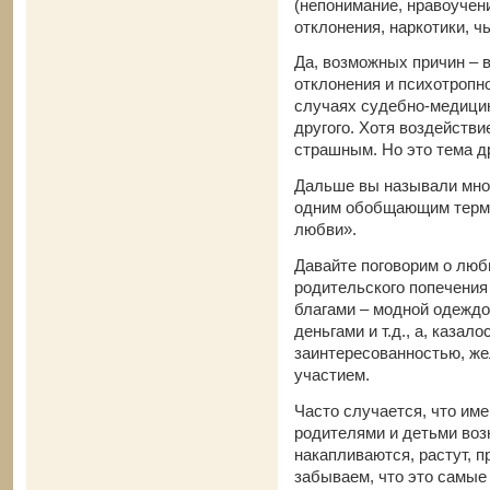
(непонимание, нравоучен
отклонения, наркотики, чь
Да, возможных причин – 
отклонения и психотропно
случаях судебно-медицинс
другого. Хотя воздейств
страшным. Но это тема др
Дальше вы называли мно
одним обобщающим терми
любви».
Давайте поговорим о люб
родительского попечения
благами – модной одежд
деньгами и т.д., а, казал
заинтересованностью, же
участием.
Часто случается, что им
родителями и детьми во
накапливаются, растут, п
забываем, что это самые