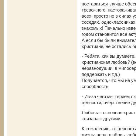
постараться лучше обесп
тревожного, насторажива
всех, просто не в силах у
соседях, одноклассниках
знакомых! Печально изве
годом становится все ак
А если бы были внимател
христиане, не остались 
- Ребята, как вы думаете
христианская любовь? (в
неравнодушии, в милосер
поддержать и т.д.)
Получается, что мы не у
способность.
- Из-за чего мы теряем л
ценности, очерствение ду
Любовь – основная христ
связана с другими.
К сожалению, те ценности
жизнь: вера, любовь, до