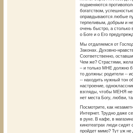
подменяются противопол
богатством, успешность
оправдываются любые пу
терпеливым, добрым и н
очень быстро, а столько 
о Боге и о Его предупреж
Мы отдаляемся от Господ
Законах. Духовно-нравст
Соответственно, оставши
Чем же? Страстями, жела
– и только МНЕ должно б
то должны: родители -- и
-- находить нужный тон 
настроение, одноклассни
взгляды, чтобы МЕНЯ не 
нет места Богу, любви, т
Посмотрите, как незамет
Интернет. Трудно даже с
в руке. В кафе, в магазин
кинотеатрах люди сидят 
пройдет мимо? Тут уж не