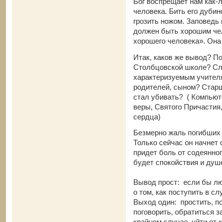
Бог воспрещает нам как-
человека. Бить его дубино
грозить ножом. Заповедь 
должен быть хорошим чел
хорошего человека». Она 
Итак, каков же вывод? По
Столбцовской школе? Сл
характеризуемым учител
родителей, сыном? Старш
стал убивать? ( Компьют
веры, Святого Причастия
сердца)
Безмерно жаль погибших 
Только сейчас он начнет
придет боль от содеянног
будет спокойствия и душ
Вывод прост: если бы лю
о том, как поступить в с
Выход один: простить, п
поговорить, обратиться з
крайнем случае, уйти от 