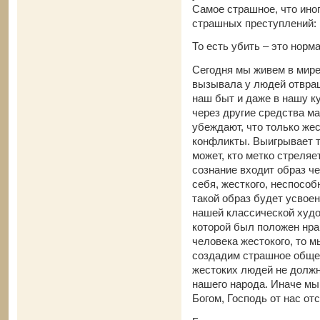
Самое страшное, что ино
страшных преступлений: 
То есть убить – это норм
Сегодня мы живем в мире,
вызывала у людей отвращ
наш быт и даже в нашу к
через другие средства м
убеждают, что только же
конфликты. Выигрывает тот
может, кто метко стреляе
сознание входит образ ч
себя, жесткого, неспособ
такой образ будет усвоен
нашей классической худо
которой был положен нра
человека жестокого, то м
создадим страшное обще
жестоких людей не должн
нашего народа. Иначе мы
Богом, Господь от нас от