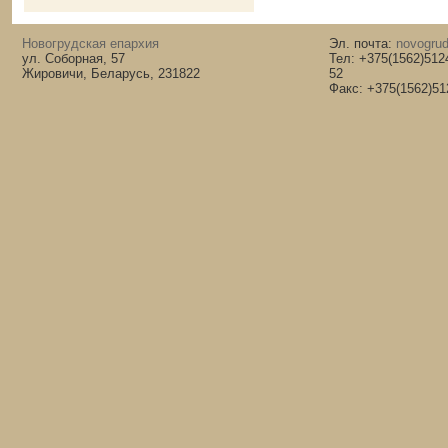
Новогрудская епархия
Эл. почта:
novogrud
ул. Соборная, 57
Тел: +375(1562)512
Жировичи, Беларусь, 231822
52
Факс: +375(1562)51