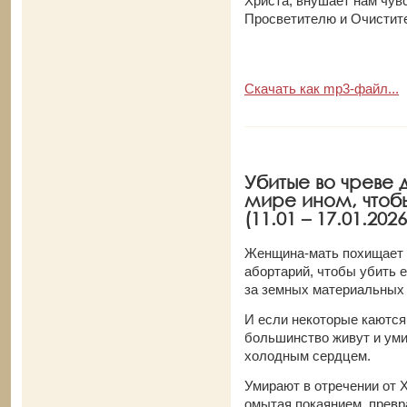
Христа, внушает нам чув
Просветителю и Очистит
Скачать как mp3-файл...
Убитые во чреве 
мире ином, чтоб
(11.01 – 17.01.2026
Женщина-мать похищает у
абортарий, чтобы убить е
за земных материальных 
И если некоторые каются
большинство живут и уми
холодным сердцем.
Умирают в отречении от Х
омытая покаянием, превра