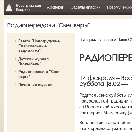
Архиерей
Отделы епархии
Новомученик
Радиопередачи "Свет веры"
Вы здесь:
Главная
»
Наши С
Газета "Новогрудские
Епархиальные
ведомости"
РАДИОПЕРЕД
Детский журнал
"Колыбель"
Радиопередачи "Свет
14 февраля – Вс
веры"
суббота (8.02 — 1
Печатные издания
Родительские субботы и
православной традиции н
со Вселенской мясопустн
претворяет Масленицу (и
Вселенской, то есть обще
что в храмах служится па