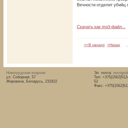
Вечности отделит убийц 
Скачать как mp3-файл...
<<В начало
<Назад
..
Новогрудская епархия
Эл. почта:
novogrud
ул. Соборная, 57
Тел: +375(1562)512
Жировичи, Беларусь, 231822
52
Факс: +375(1562)51