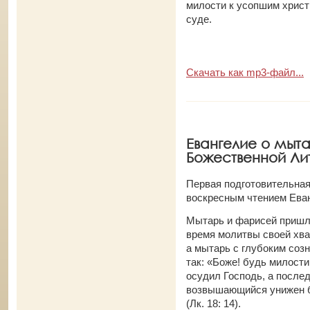
милости к усопшим хрис
суде.
Скачать как mp3-файл...
Евангелие о мыт
Божественной Литу
Первая подготовительная
воскресным чтением Еван
Мытарь и фарисей пришли
время молитвы своей хва
а мытарь с глубоким соз
так: «Боже! будь милостив
осудил Господь, а послед
возвышающийся унижен б
(Лк. 18: 14).