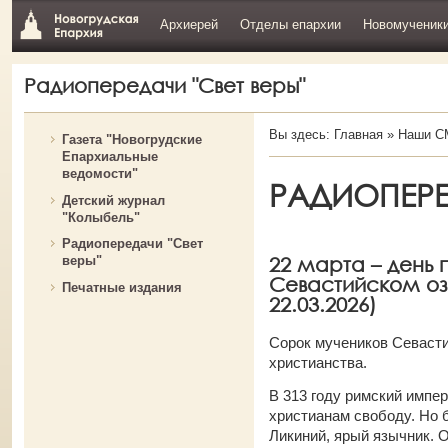
Архиерей
Отделы епархии
Новомученик
Радиопередачи "Свет веры"
Вы здесь:
Главная
»
Наши С
Газета "Новогрудские
Епархиальные
ведомости"
РАДИОПЕРЕД
Детский журнал
"Колыбель"
Радиопередачи "Свет
22 марта – день 
веры"
Севастийском оз
Печатные издания
22.03.2026)
Сорок мучеников Севасти
христианства.
В 313 году римский импе
христианам свободу. Но 
Ликиний, ярый язычник. 