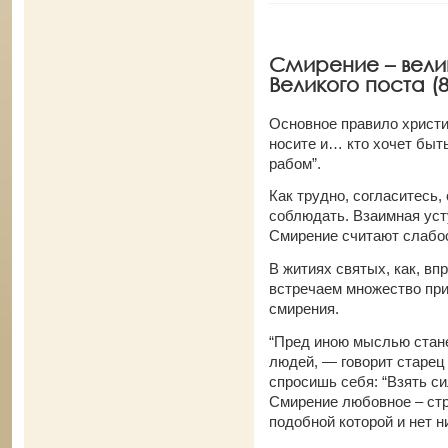
Смирение – велик
Великого поста (8
Основное правило христиа
носите и… кто хочет быт
рабом”.
Как трудно, согласитесь
соблюдать. Взаимная уст
Смирение считают слабос
В житиях святых, как, вп
встречаем множество пр
смирения.
“Пред иною мыслью стане
людей, — говорит старец
спросишь себя: “Взять с
Смирение любовное – стр
подобной которой и нет 