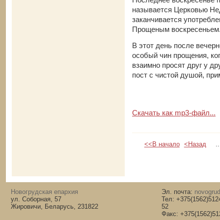
называется Церковью Нед
заканчивается употребле
Прощеным воскресеньем
В этот день после вечер
особый чин прощения, ко
взаимно просят друг у др
пост с чистой душой, пр
Скачать как mp3-файл...
<<В начало
<Назад
..
Новогрудская епархия
Эл. почта:
novogrud
ул. Соборная, 57
Тел: +375(1562)512
Жировичи, Беларусь, 231822
52
Факс: +375(1562)51