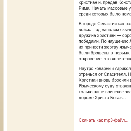
христиан и, предав Конс
Рима. Начать массовые у
среди которых было нем
В городе Севастии как р
войск. Под началом языч
дружина христиан — соро
победами. По наущению Л
их принести жертву языче
были брошены в тюрьму. 
откровение, что «претерп
Наутро коварный Агрикол
отречься от Спасителя. Н
Христиан вновь бросили 
Языческому суду отважны
только наше воинское зва
дороже Христа Бога»…
Скачать как mp3-файл...