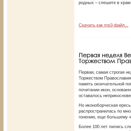
родных – спешите в храм
Скачать как mp3-файл...
Первая неделя Ве
Торжеством Право
Первая, самая строгая н
Торжеством Православия.
память окончательной по
почитании икон, основанно
оставалось неприкоснов
Но иконоборческая ересь
распространилась по мно
гонению, еще большему ч
Более 100 лет лились сл